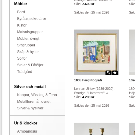
Möbler
Såld:
2.600 kr
Sål
Bord
Såldes den 25 maj 2026
Sål
Byråar, sekretärer
Kistor
Matsalsgrupper
Möbler, övrigt
Sittgrupper
Skåp & hyllor
Soffor
Stolar & Fåtöljer
Trädgård
1005
Färglitografi
102
Silver och metall
Lennart Jirlow (1936-2020),
1800
Sverige. "I kvarteret"..//
Höj
Koppar, Mässing & Tenn
Såld:
4.200 kr
Sål
Metallföremål, övrigt
Såldes den 25 maj 2026
Sål
Silver & nysilver
Ur & klockor
Armbandsur