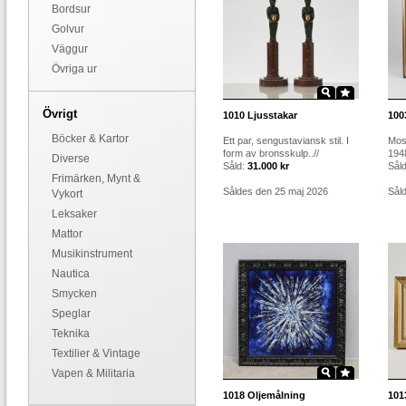
Bordsur
Golvur
Väggur
Övriga ur
Övrigt
1010
Ljusstakar
100
Böcker & Kartor
Ett par, sengustaviansk stil. I
Mos
form av bronsskulp..//
1948
Diverse
Såld:
31.000 kr
Sål
Frimärken, Mynt &
Såldes den 25 maj 2026
Sål
Vykort
Leksaker
Mattor
Musikinstrument
Nautica
Smycken
Speglar
Teknika
Textilier & Vintage
Vapen & Militaria
1018
Oljemålning
101