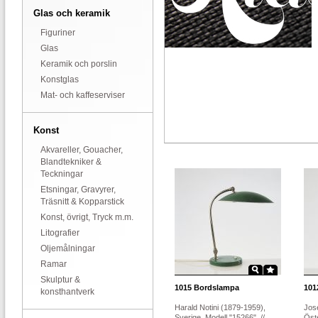
Glas och keramik
Figuriner
Glas
Keramik och porslin
Konstglas
Mat- och kaffeserviser
Konst
Akvareller, Gouacher,
Blandtekniker &
Teckningar
Etsningar, Gravyrer,
Träsnitt & Kopparstick
Konst, övrigt, Tryck m.m.
Litografier
Oljemålningar
Ramar
Skulptur &
1015
Bordslampa
101
konsthantverk
Harald Notini (1879-1959),
Jos
Sverige. Modell "15266"..//
Öste