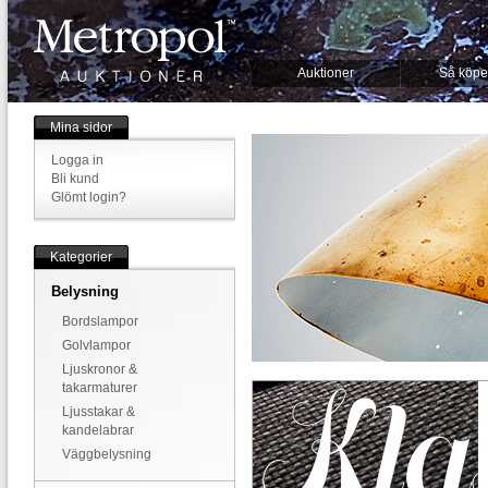
Auktioner
Så köpe
Mina sidor
Logga in
Bli kund
Glömt login?
Kategorier
Belysning
Bordslampor
Golvlampor
Ljuskronor &
takarmaturer
Ljusstakar &
kandelabrar
Väggbelysning