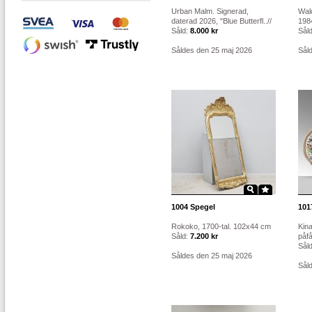
Urban Malm. Signerad,
Wal
daterad 2026, "Blue Butterfl..//
1984
Såld:
8.000 kr
Sål
Såldes den 25 maj 2026
Sål
1004
Spegel
101
Rokoko, 1700-tal. 102x44 cm
Kina
Såld:
7.200 kr
påfå
Sål
Såldes den 25 maj 2026
Sål