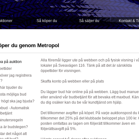
ktioner
Så köper du
Så säljer du
Kontakt & T
öper du genom Metropol
Alla föremål ligger ute på webben och på fysisk visning i v
a på auktion
lokaler på Sveavägen 116. Tänk på att det är särskilda
ettider
öppettider för visningen.
över jag registrera
g?
Skaffa konto på webben eller på plats
här bjuder du
Du lägger bud här online på på webben. Lägg bud manuel
sta möjliga bud
eller använd vår budbetjänt för att bevaka ett maxbud. Kä
 högt ska jag bjuda?
du dig osäker kan du be vår kundtjänst om hjälp.
bud - Automatisk
Det tillkommer avgifter på köpet. På varje auktionspost du
betjänt
tillkommer det 25% på det klubbade beloppet plus 100 kr.
inutersregeln
posten omfattas av lagen om följerätt tillkommer även en
ka är budstegen?
följerättsavgift på 5%.
tar det något att