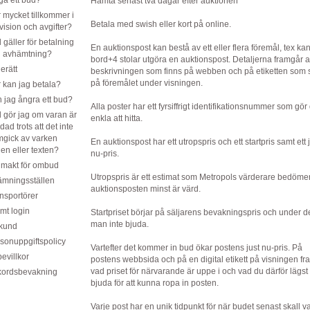
ga ett bud?
Hämta senast två dagar efter auktionen
 mycket tillkommer i
Betala med swish eller kort på online.
vision och avgifter?
 gäller för betalning
En auktionspost kan bestå av ett eller flera föremål, tex kan
 avhämtning?
bord+4 stolar utgöra en auktionspost. Detaljerna framgår 
jerätt
beskrivningen som finns på webben och på etiketten som s
på föremålet under visningen.
 kan jag betala?
 jag ångra ett bud?
Alla poster har ett fyrsiffrigt identifikationsnummer som gö
 gör jag om varan är
enkla att hitta.
dad trots att det inte
mgick av varken
En auktionspost har ett utropspris och ett startpris samt ett 
den eller texten?
nu-pris.
lmakt för ombud
Utropspris är ett estimat som Metropols värderare bedömer
ämningsställen
auktionsposten minst är värd.
nsportörer
mt login
Startpriset börjar på säljarens bevakningspris och under d
man inte bjuda.
 kund
sonuppgiftspolicy
Vartefter det kommer in bud ökar postens just nu-pris. På
evillkor
postens webbsida och på en digital etikett på visningen f
vad priset för närvarande är uppe i och vad du därför lägs
ordsbevakning
bjuda för att kunna ropa in posten.
Varje post har en unik tidpunkt för när budet senast skall v