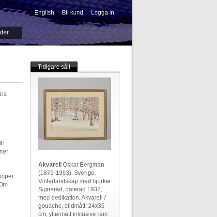
English
Bli kund
Logga in
-->
ider
Tidigare sålt
åra
lt
nner
Akvarell
Oskar Bergman
(1879-1963), Sverige.
 köper
Vinterlandskap med björkar.
 Om
Signerad, daterad 1932,
med dedikation. Akvarell /
gouache, bildmått: 24x35
cm, yttermått inklusive ram: