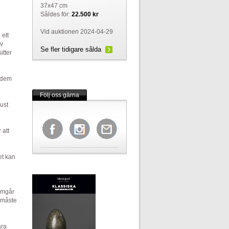
37x47 cm
Såldes för:
22.500 kr
Vid auktionen 2024-04-29
 ett
av
Se fler tidigare sålda
itter
r dem
Följ oss gärna
just
 att
et kan
ramgår
t måste
ara