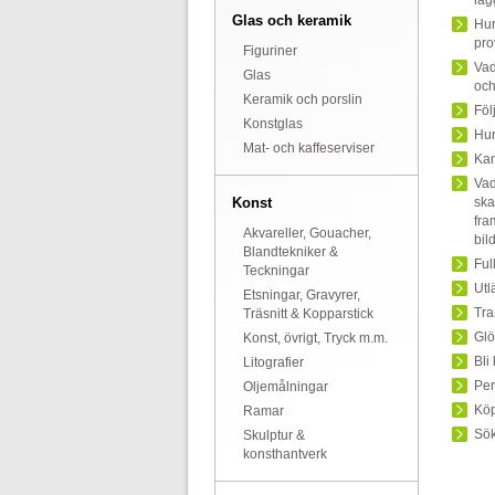
läg
Glas och keramik
Hur
pro
Figuriner
Vad
Glas
och
Keramik och porslin
Föl
Konstglas
Hur
Mat- och kaffeserviser
Kan
Vad
Konst
ska
fra
Akvareller, Gouacher,
bil
Blandtekniker &
Ful
Teckningar
Utl
Etsningar, Gravyrer,
Tra
Träsnitt & Kopparstick
Glö
Konst, övrigt, Tryck m.m.
Bli
Litografier
Per
Oljemålningar
Köp
Ramar
Sök
Skulptur &
konsthantverk