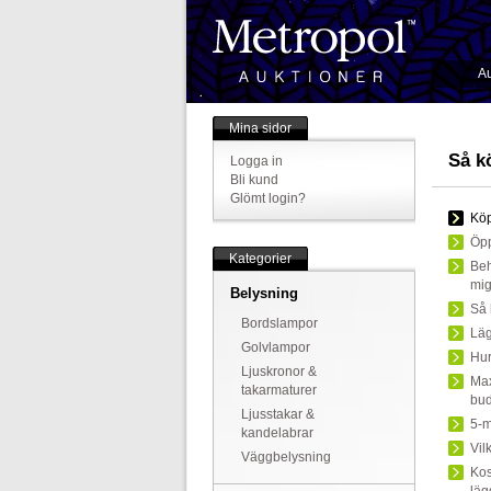
Au
Mina sidor
Så k
Logga in
Bli kund
Glömt login?
Köp
Öpp
Kategorier
Beh
mi
Belysning
Så 
Bordslampor
Läg
Golvlampor
Hur
Ljuskronor &
Max
takarmaturer
bud
Ljusstakar &
5-m
kandelabrar
Vil
Väggbelysning
Kos