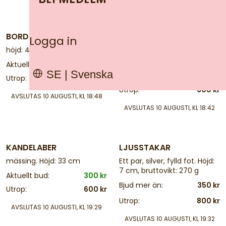
1 d
1 d
BORDSFOTOGENLAMPA
BORDSFOTOGENLAMPA
Logga in
höjd: 45 ca
mässing med glaskupa.
Höjd: 48 cm
Aktuellt bud:
150 kr
SE | Svenska
Bjud mer än:
50 kr
Utrop:
600 kr
Utrop:
600 kr
AVSLUTAS
10 AUGUSTI, KL 18:48
AVSLUTAS
10 AUGUSTI, KL 18:42
1 d
1 d
KANDELABER
LJUSSTAKAR
mässing. Höjd: 33 cm
Ett par, silver, fylld fot. Höjd:
7 cm, bruttovikt: 270 g
Aktuellt bud:
300 kr
Bjud mer än:
350 kr
Utrop:
600 kr
Utrop:
800 kr
AVSLUTAS
10 AUGUSTI, KL 19:29
AVSLUTAS
10 AUGUSTI, KL 19:32