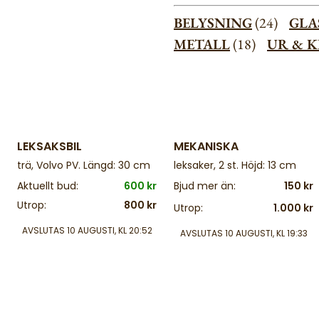
BELYSNING
(24)
GLA
METALL
(18)
UR & 
2 d
2 d
LEKSAKSBIL
MEKANISKA
trä, Volvo PV. Längd: 30 cm
leksaker, 2 st. Höjd: 13 cm
Aktuellt bud:
600 kr
Bjud mer än:
150 kr
Utrop:
800 kr
Utrop:
1.000 kr
AVSLUTAS
10 AUGUSTI, KL 20:52
AVSLUTAS
10 AUGUSTI, KL 19:33