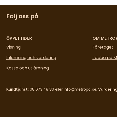
Följ oss på
ÖPPETTIDER
OM METRO
Visning
Företaget
Inlämning och värdering
Jobba på M
Kassa och utlämning
Kundtjänst:
08 673 48 80
eller
info@metropol.se
,
Värdering