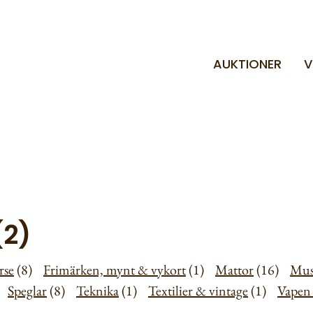
AUKTIONER
V
(2)
rse
(8)
Frimärken, mynt & vykort
(1)
Mattor
(16)
Mus
)
Speglar
(8)
Teknika
(1)
Textilier & vintage
(1)
Vapen 