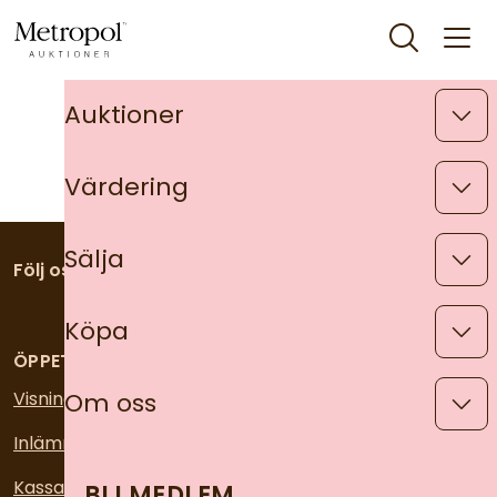
Auktioner
Värdering
Sälja
Följ oss på
FACEBOOK
INSTAGRAM
Köpa
ÖPPETTIDER
Visning
Om oss
Inlämning och värdering
Kassa och utlämning
BLI MEDLEM