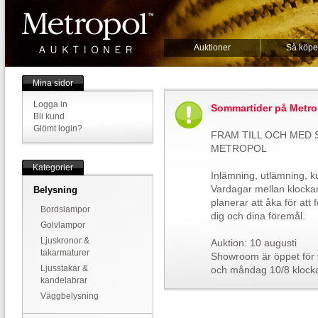
Auktioner
Så köpe
Mina sidor
Logga in
Sommartider på Metro
Bli kund
Glömt login?
FRAM TILL OCH MED
METROPOL
Kategorier
Inlämning, utlämning, k
Vardagar mellan klocka
Belysning
planerar att åka för att
Bordslampor
dig och dina föremål.
Golvlampor
Ljuskronor &
Auktion: 10 augusti
takarmaturer
Showroom är öppet för v
Ljusstakar &
och måndag 10/8 klock
kandelabrar
Väggbelysning