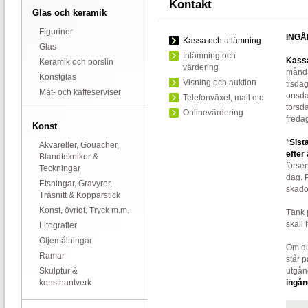
Kontakt
Glas och keramik
Figuriner
INGÅ
Kassa och utlämning
Glas
Inlämning och
Kassa
Keramik och porslin
värdering
månda
Konstglas
Visning och auktion
tisda
Mat- och kaffeserviser
onsda
Telefonväxel, mail etc
torsd
Onlinevärdering
freda
Konst
*
Sist
Akvareller, Gouacher,
efter
Blandtekniker &
förse
Teckningar
dag. 
Etsningar, Gravyrer,
skado
Träsnitt & Kopparstick
Konst, övrigt, Tryck m.m.
Tänk 
skall 
Litografier
Oljemålningar
Om du
Ramar
står p
Skulptur &
utgå
konsthantverk
ingån