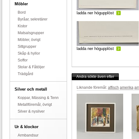
Möbler
Bord
ladda ner högupplöst
Byråar, sekretärer
Kistor
Matsalsgrupper
Möbler, övrigt
Sittgrupper
ladda ner högupplöst
Skåp & hyllor
Soffor
Stolar & Fåtöljer
Trädgård
Andra sökte även efter
Liknande föremål:
affisch
amerika
am
Silver och metall
Koppar, Mässing & Tenn
Metallföremål, övrigt
Silver & nysilver
Ur & klockor
Armbandsur