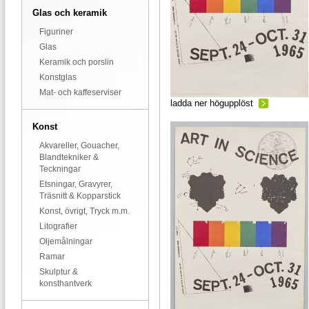
Glas och keramik
Figuriner
Glas
Keramik och porslin
Konstglas
Mat- och kaffeserviser
ladda ner högupplöst
Konst
Akvareller, Gouacher,
Blandtekniker &
Teckningar
Etsningar, Gravyrer,
Träsnitt & Kopparstick
Konst, övrigt, Tryck m.m.
Litografier
Oljemålningar
Ramar
Skulptur &
konsthantverk