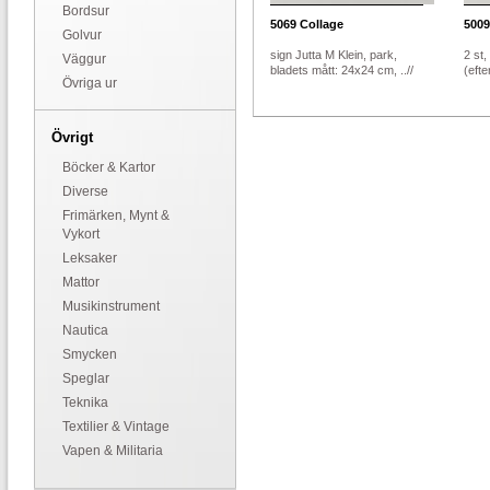
Bordsur
5069
Collage
5009
Golvur
sign Jutta M Klein, park,
2 st
Väggur
bladets mått: 24x24 cm, ..//
(efte
Övriga ur
Övrigt
Böcker & Kartor
Diverse
Frimärken, Mynt &
Vykort
Leksaker
Mattor
Musikinstrument
Nautica
Smycken
Speglar
Teknika
Textilier & Vintage
Vapen & Militaria