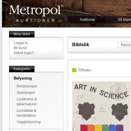
Auktioner
Så köpe
Mina sidor
Logga in
Bildsök
Bli kund
Glömt login?
Kategorier
Tillbaka
Belysning
Bordslampor
Golvlampor
Ljuskronor &
takarmaturer
Ljusstakar &
kandelabrar
Väggbelysning