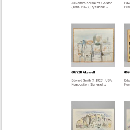
Alexandra Korsakoff-Galston
Edw
(1884-1967), Ryssland/..//
Brid
607728
Akvarell
607
Edward Smith (f. 1923), USA.
Edw
Komposition, Signerad..//
Komp