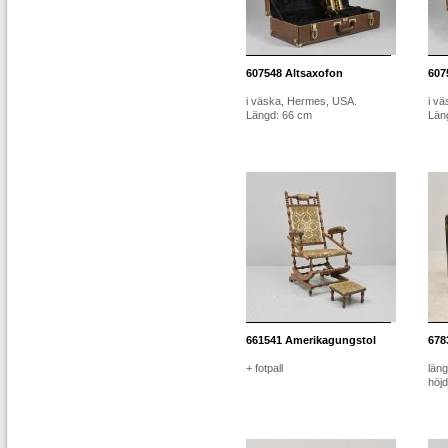
607548
Altsaxofon
607
i väska, Hermes, USA.
i v
Längd: 66 cm
Län
661541
Amerikagungstol
678
+ fotpall
läng
höj