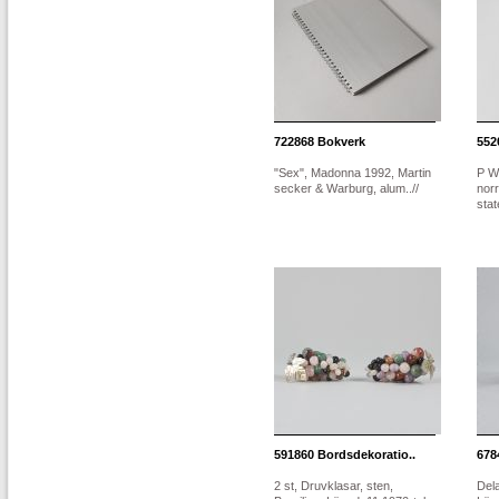
722868
Bokverk
552
"Sex", Madonna 1992, Martin
P W
secker & Warburg, alum..//
nor
state
591860
Bordsdekoratio..
678
2 st, Druvklasar, sten,
Del