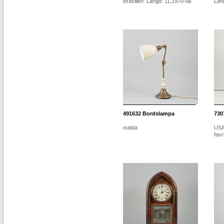
Brasilien. Längd: 11,1970-tal
Län
491632
Bordslampa
730
nutida
USA,
favr