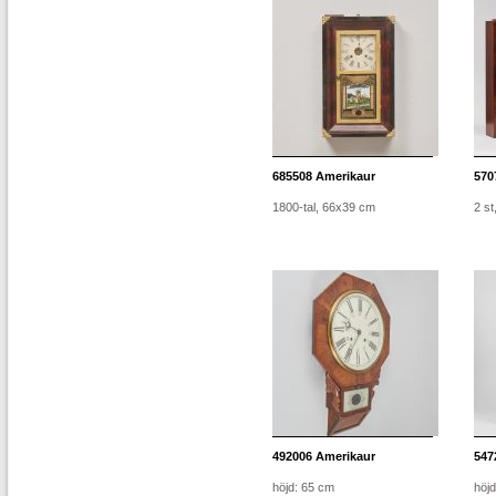
685508
Amerikaur
570
1800-tal, 66x39 cm
2 s
492006
Amerikaur
547
höjd: 65 cm
höj