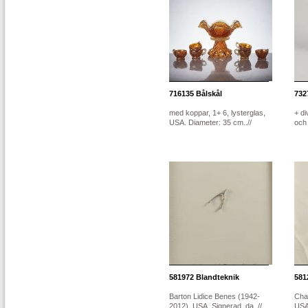
716135
Bålskål
732
med koppar, 1+ 6, lysterglas,
+ di
USA. Diameter: 35 cm..//
och 
581972
Blandteknik
581
Barton Lidice Benes (1942-
Cha
2012), USA. Signerad, da..//
USA.