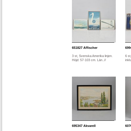
651827
Affischer
699
3 st, Svenska Amerika linjen.
6 st
Höjd: 57-103 cm. Län..//
ink
695347
Akvarell
607