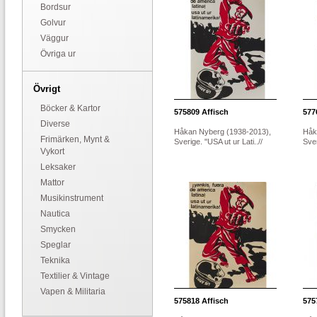
Bordsur
Golvur
Väggur
Övriga ur
Övrigt
Böcker & Kartor
575809
Affisch
577
Diverse
Håkan Nyberg (1938-2013),
Håk
Frimärken, Mynt &
Sverige. "USA ut ur Lati..//
Sver
Vykort
Leksaker
Mattor
Musikinstrument
Nautica
Smycken
Speglar
Teknika
Textilier & Vintage
Vapen & Militaria
575818
Affisch
575