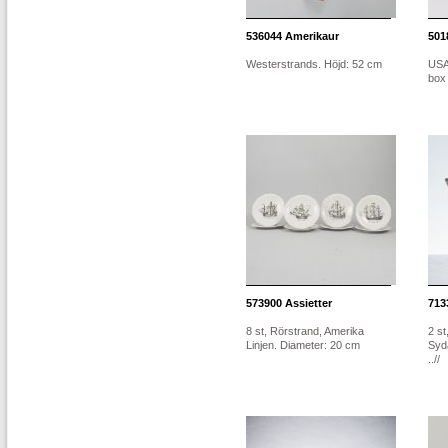
536044
Amerikaur
501
Westerstrands. Höjd: 52 cm
USA
box
573900
Assietter
713
8 st, Rörstrand, Amerika
2 st
Linjen. Diameter: 20 cm
Syd
..//