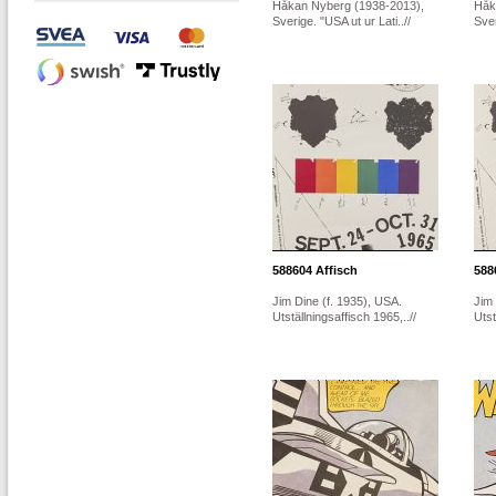
Håkan Nyberg (1938-2013),
Håk
Sverige. "USA ut ur Lati..//
Sver
588604
Affisch
588
Jim Dine (f. 1935), USA.
Jim 
Utställningsaffisch 1965,..//
Utst