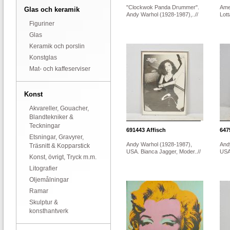
"Clockwok Panda Drummer".
Amer
Glas och keramik
Andy Warhol (1928-1987),..//
Lott
Figuriner
Glas
Keramik och porslin
Konstglas
Mat- och kaffeserviser
Konst
Akvareller, Gouacher,
Blandtekniker &
Teckningar
691443
Affisch
647
Etsningar, Gravyrer,
Andy Warhol (1928-1987),
And
Träsnitt & Kopparstick
USA. Bianca Jagger, Moder..//
USA.
Konst, övrigt, Tryck m.m.
Litografier
Oljemålningar
Ramar
Skulptur &
konsthantverk