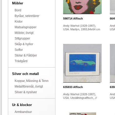
Möbler
Bord
Byråar, sekretärer
598714
Affisch
664
Kistor
Andy Warhol (1928-1987),
And
Matsalsgrupper
USA. Marilyn, 1993,64x64 cm
USA.
Möbler, övrigt
Sittgrupper
Skåp & hyllor
Soffor
Stolar & Fåtöljer
Trädgård
Silver och metall
Koppar, Mässing & Tenn
Metallföremål, övrigt
635933
Affisch
635
Silver & nysilver
Andy Warhol (1928-1987),
And
USA. Utställningsaffisch,..//
USA.
Ur & klockor
Armbandsur