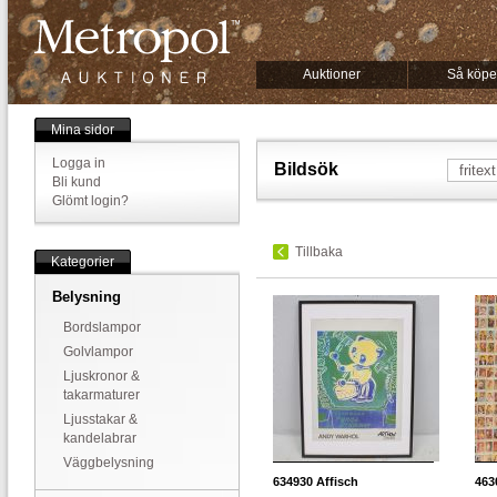
Auktioner
Så köpe
Mina sidor
Logga in
Bildsök
Bli kund
Glömt login?
Tillbaka
Kategorier
Belysning
Bordslampor
Golvlampor
Ljuskronor &
takarmaturer
Ljusstakar &
kandelabrar
Väggbelysning
634930
Affisch
463