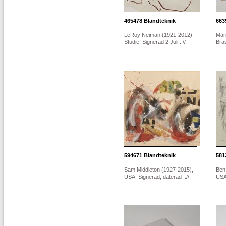
465478
Blandteknik
663
LeRoy Neiman (1921-2012),
Mar
Studie, Signerad 2 Juli ..//
Bras
594671
Blandteknik
581
Sam Middleton (1927-2015),
Ben
USA. Signerad, daterad ..//
USA.