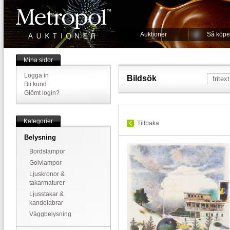
Auktioner
Så köpe
Mina sidor
Logga in
Bildsök
Bli kund
Glömt login?
Kategorier
Tillbaka
Belysning
Bordslampor
Golvlampor
Ljuskronor &
takarmaturer
Ljusstakar &
kandelabrar
Väggbelysning