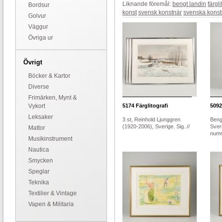
Liknande föremål:
bengt landin
färgli
Bordsur
konst
svensk konstnär
svenska konst
Golvur
Väggur
Övriga ur
Övrigt
Böcker & Kartor
Diverse
Frimärken, Mynt &
Vykort
5174
Färglitografi
5092
Leksaker
3 st, Reinhold Ljunggren
Beng
(1920-2006), Sverige. Sig..//
Sver
Mattor
numr
Musikinstrument
Nautica
Smycken
Speglar
Teknika
Textilier & Vintage
Vapen & Militaria