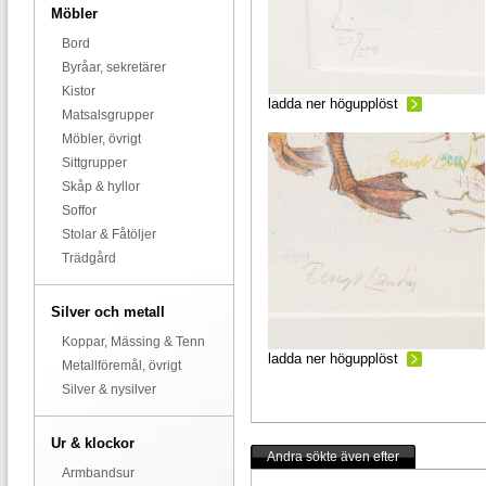
Möbler
Bord
Byråar, sekretärer
Kistor
ladda ner högupplöst
Matsalsgrupper
Möbler, övrigt
Sittgrupper
Skåp & hyllor
Soffor
Stolar & Fåtöljer
Trädgård
Silver och metall
Koppar, Mässing & Tenn
ladda ner högupplöst
Metallföremål, övrigt
Silver & nysilver
Ur & klockor
Andra sökte även efter
Armbandsur