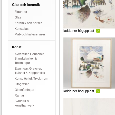
Glas och keramik
Figuriner
Glas
Keramik och porslin
Konstglas
ladda ner högupplöst
Mat- och kaffeserviser
Konst
Akvareller, Gouacher,
Blandtekniker &
Teckningar
Etsningar, Gravyrer,
Träsnitt & Kopparstick
Konst, övrigt, Tryck m.m.
Litografier
Oljemålningar
ladda ner högupplöst
Ramar
Skulptur &
konsthantverk