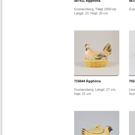
587911
Ägghöna
567
Gustavsberg, Tidigt 1900-tal.
Gus
Längd: 23. Höjd: 20 cm
715644
Ägghöna
702
Gustavsberg. Längd: 27 cm,
Lis
höjd: 21 cm
Sver