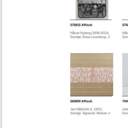
575815
Affisch
575
Håkan Nyberg (1938-2013),
Håk
Sverige. Rosa Luxenburg...//
Sver
565859
Affisch
704
Jan Håfström (f. 1937),
Joh
Sverige. Signerad. Motivet..//
Sver