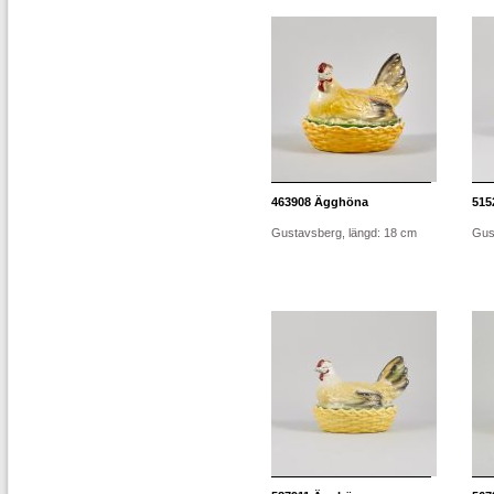
463908
Ägghöna
515
Gustavsberg, längd: 18 cm
Gus