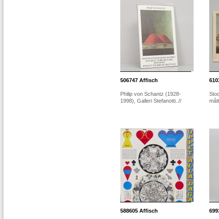
506747
Affisch
610
Philip von Schantz (1928-
Sto
1998), Galleri Stefanotti..//
måt
588605
Affisch
699