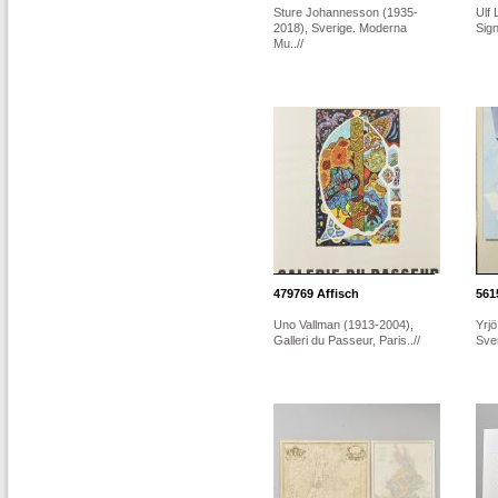
Sture Johannesson (1935-
Ulf 
2018), Sverige. Moderna
Sign
Mu..//
479769
Affisch
561
Uno Vallman (1913-2004),
Yrj
Galleri du Passeur, Paris..//
Sver