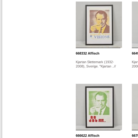
668332
Affisch
664
Kjartan Slettemark (1932-
Kjar
2008), Sverige. "Kjartan ..//
2008
666622
Affisch
667