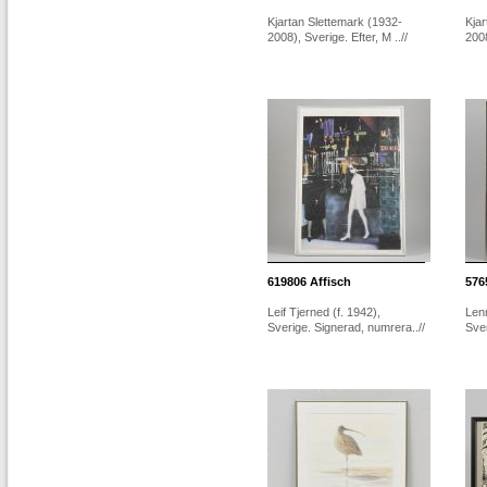
Kjartan Slettemark (1932-
Kjar
2008), Sverige. Efter, M ..//
2008
619806
Affisch
576
Leif Tjerned (f. 1942),
Lenn
Sverige. Signerad, numrera..//
Sver