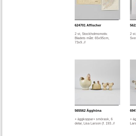
624701
Affischer
562
2 st, Stockholmsmotiv.
2 st
Bladets mått: 65x95cm,
Sver
73x9..//
565562
Ägghöna
694
+ äggkoppar+ smörask, 6
+ äg
delar, Lisa Larson (f. 193..//
Lars