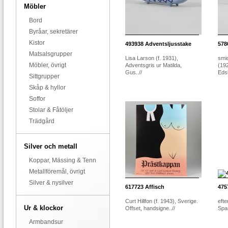
Möbler
Bord
Byråar, sekretärer
Kistor
493938
Adventsljusstake
578
Matsalsgrupper
Lisa Larson (f. 1931),
smi
Möbler, övrigt
Adventsgris ur Matilda,
(19
Gus..//
Edsb
Sittgrupper
Skåp & hyllor
Soffor
Stolar & Fåtöljer
Trädgård
Silver och metall
Koppar, Mässing & Tenn
Metallföremål, övrigt
Silver & nysilver
617723
Affisch
475
Curt Hillfon (f. 1943), Sverige.
efte
Ur & klockor
Offset, handsigne..//
Span
Armbandsur