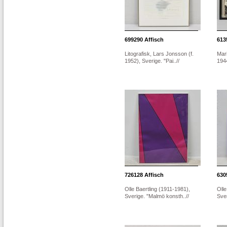
699290
Affisch
613
Litografisk, Lars Jonsson (f.
Mar
1952), Sverige. "Pai..//
1944
726128
Affisch
630
Olle Baertling (1911-1981),
Olle
Sverige. "Malmö konsth..//
Sve