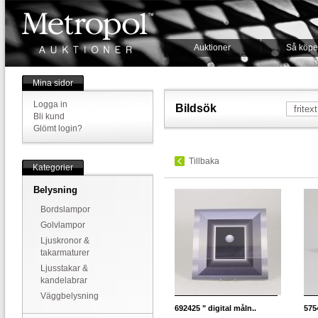
Auktioner
Så köpe
Mina sidor
Logga in
Bildsök
Bli kund
Glömt login?
Tillbaka
Kategorier
Belysning
Bordslampor
Golvlampor
Ljuskronor &
takarmaturer
Ljusstakar &
kandelabrar
Väggbelysning
692425
" digital måln..
575