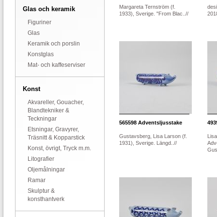
Margareta Ternström (f.
desi
Glas och keramik
1933), Sverige. "From Blac..//
2018
Figuriner
Glas
Keramik och porslin
Konstglas
Mat- och kaffeserviser
Konst
Akvareller, Gouacher,
Blandtekniker &
Teckningar
565598
Adventsljusstake
493
Etsningar, Gravyrer,
Gustavsberg, Lisa Larson (f.
Lisa
Träsnitt & Kopparstick
1931), Sverige. Längd..//
Adve
Konst, övrigt, Tryck m.m.
Gus.
Litografier
Oljemålningar
Ramar
Skulptur &
konsthantverk