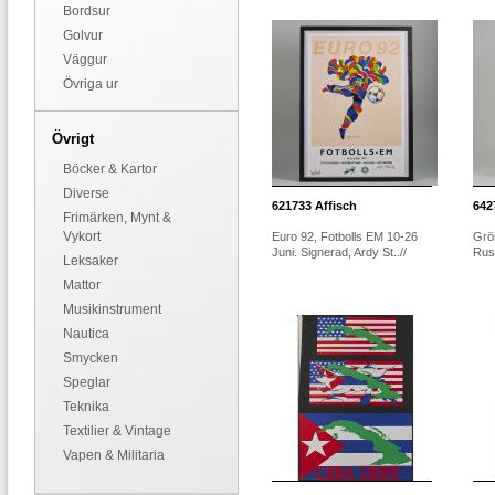
Bordsur
Golvur
Väggur
Övriga ur
Övrigt
Böcker & Kartor
Diverse
621733
Affisch
642
Frimärken, Mynt &
Vykort
Euro 92, Fotbolls EM 10-26
Grön
Juni. Signerad, Ardy St..//
Russ
Leksaker
Mattor
Musikinstrument
Nautica
Smycken
Speglar
Teknika
Textilier & Vintage
Vapen & Militaria