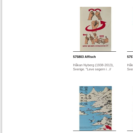
575803
Affisch
575
Håkan Nyberg (1938-2013),
Håk
Sverige. "Leve segern i ..//
Sver