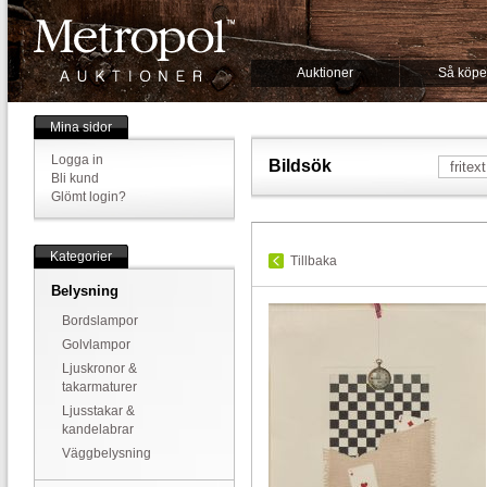
Auktioner
Så köpe
Mina sidor
Logga in
Bildsök
Bli kund
Glömt login?
Kategorier
Tillbaka
Belysning
Bordslampor
Golvlampor
Ljuskronor &
takarmaturer
Ljusstakar &
kandelabrar
Väggbelysning