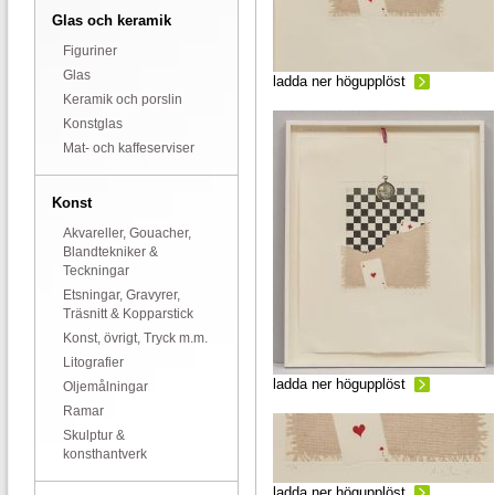
Glas och keramik
Figuriner
Glas
ladda ner högupplöst
Keramik och porslin
Konstglas
Mat- och kaffeserviser
Konst
Akvareller, Gouacher,
Blandtekniker &
Teckningar
Etsningar, Gravyrer,
Träsnitt & Kopparstick
Konst, övrigt, Tryck m.m.
Litografier
ladda ner högupplöst
Oljemålningar
Ramar
Skulptur &
konsthantverk
ladda ner högupplöst