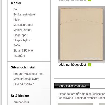
Möbler
Bord
Byråar, sekretärer
Kistor
Matsalsgrupper
Möbler, övrigt
Sittgrupper
Skåp & hyllor
Soffor
Stolar & Fåtöljer
Trädgård
ladda ner högupplöst
Silver och metall
Koppar, Mässing & Tenn
Metallföremål, övrigt
Silver & nysilver
Andra sökte även efter
Liknande föremål:
alain soucasse
fär
Ur & klockor
konst
svensk konstnär
svenska konst
Armbandsur