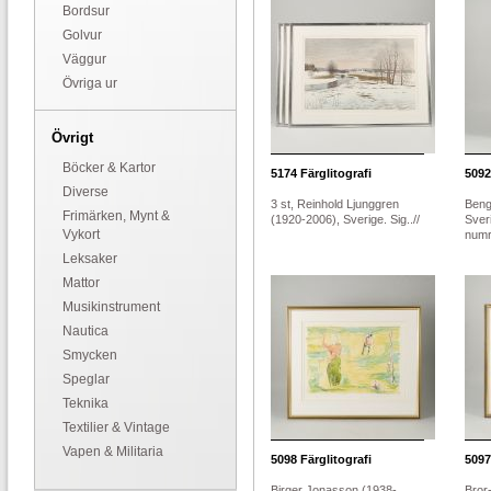
Bordsur
Golvur
Väggur
Övriga ur
Övrigt
Böcker & Kartor
5174
Färglitografi
5092
Diverse
3 st, Reinhold Ljunggren
Beng
Frimärken, Mynt &
(1920-2006), Sverige. Sig..//
Sver
Vykort
numr
Leksaker
Mattor
Musikinstrument
Nautica
Smycken
Speglar
Teknika
Textilier & Vintage
Vapen & Militaria
5098
Färglitografi
5097
Birger Jonasson (1938-
Bror-