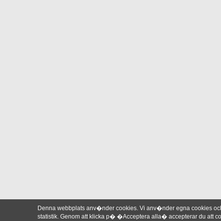
Denna webbplats anv�nder cookies. Vi anv�nder egna cookies och 
statistik. Genom att klicka p� �Acceptera alla� accepterar du att