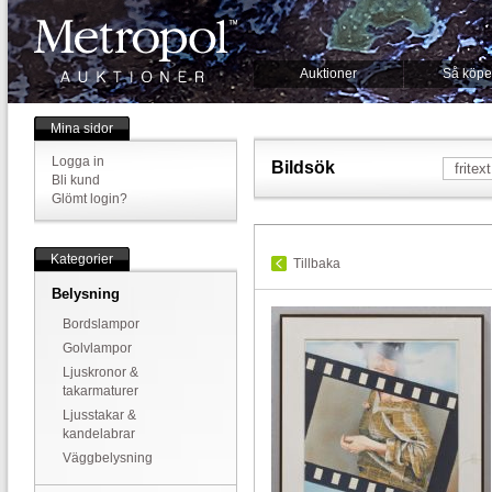
Auktioner
Så köpe
Mina sidor
Logga in
Bildsök
Bli kund
Glömt login?
Kategorier
Tillbaka
Belysning
Bordslampor
Golvlampor
Ljuskronor &
takarmaturer
Ljusstakar &
kandelabrar
Väggbelysning