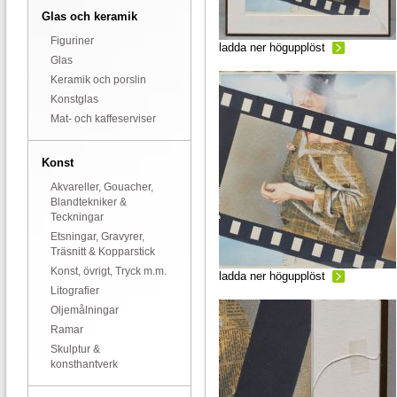
Glas och keramik
Figuriner
ladda ner högupplöst
Glas
Keramik och porslin
Konstglas
Mat- och kaffeserviser
Konst
Akvareller, Gouacher,
Blandtekniker &
Teckningar
Etsningar, Gravyrer,
Träsnitt & Kopparstick
Konst, övrigt, Tryck m.m.
ladda ner högupplöst
Litografier
Oljemålningar
Ramar
Skulptur &
konsthantverk