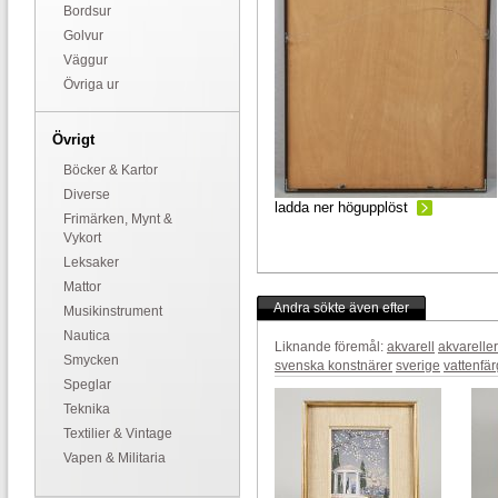
Bordsur
Golvur
Väggur
Övriga ur
Övrigt
Böcker & Kartor
Diverse
ladda ner högupplöst
Frimärken, Mynt &
Vykort
Leksaker
Mattor
Andra sökte även efter
Musikinstrument
Nautica
Liknande föremål:
akvarell
akvareller
Smycken
svenska konstnärer
sverige
vattenfär
Speglar
Teknika
Textilier & Vintage
Vapen & Militaria