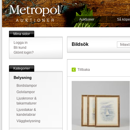
Auktioner
Så köpe
Mina sidor
Logga in
Bildsök
Bli kund
Glömt login?
Kategorier
Tillbaka
Belysning
Bordslampor
Golvlampor
Ljuskronor &
takarmaturer
Ljusstakar &
kandelabrar
Väggbelysning