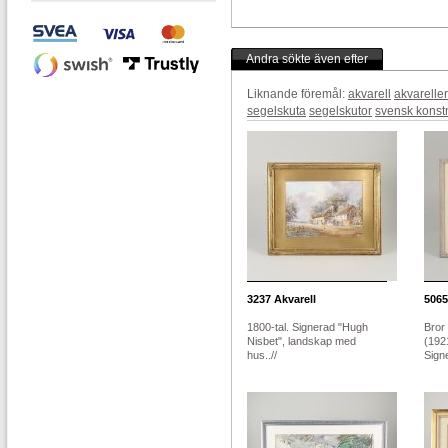
Andra sökte även efter
Liknande föremål:
akvarell
akvareller
segelskuta
segelskutor
svensk konst
3237
Akvarell
5065
1800-tal. Signerad "Hugh
Bror
Nisbet", landskap med
(192
hus..//
Signe