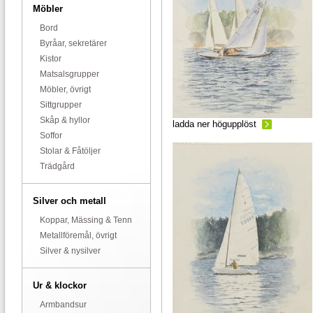
Möbler
Bord
Byråar, sekretärer
Kistor
Matsalsgrupper
Möbler, övrigt
Sittgrupper
Skåp & hyllor
ladda ner högupplöst
Soffor
Stolar & Fåtöljer
Trädgård
Silver och metall
Koppar, Mässing & Tenn
Metallföremål, övrigt
Silver & nysilver
Ur & klockor
Armbandsur