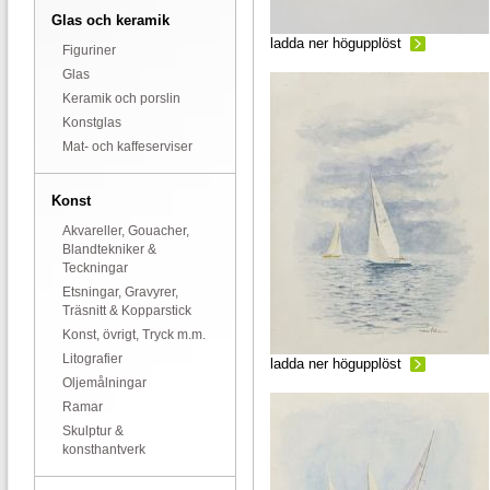
Glas och keramik
ladda ner högupplöst
Figuriner
Glas
Keramik och porslin
Konstglas
Mat- och kaffeserviser
Konst
Akvareller, Gouacher,
Blandtekniker &
Teckningar
Etsningar, Gravyrer,
Träsnitt & Kopparstick
Konst, övrigt, Tryck m.m.
Litografier
ladda ner högupplöst
Oljemålningar
Ramar
Skulptur &
konsthantverk