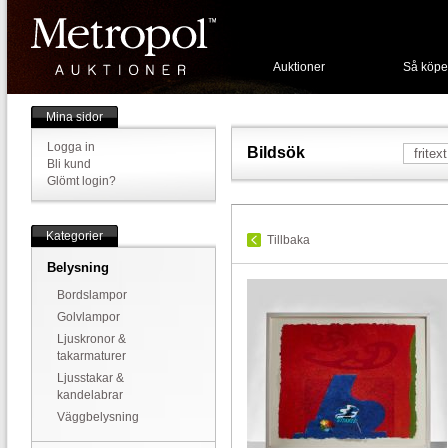
Auktioner
Så köpe
Mina sidor
Logga in
Bildsök
Bli kund
Glömt login?
Kategorier
Tillbaka
Belysning
Bordslampor
Golvlampor
Ljuskronor &
takarmaturer
Ljusstakar &
kandelabrar
Väggbelysning