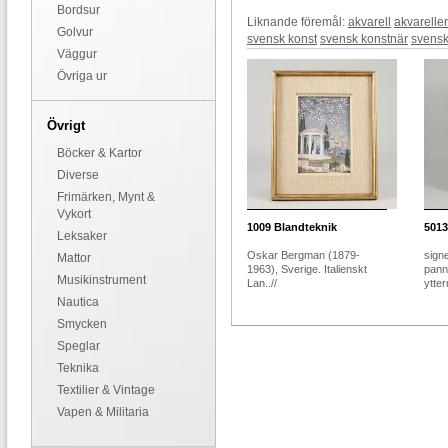
Bordsur
Liknande föremål:
akvarell
akvareller
Golvur
svensk konst
svensk konstnär
svensk
Väggur
Övriga ur
Övrigt
Böcker & Kartor
Diverse
Frimärken, Mynt &
Vykort
1009
Blandteknik
5013
Leksaker
Oskar Bergman (1879-
sign
Mattor
1963), Sverige. Italienskt
pann
Musikinstrument
Lan..//
ytter
Nautica
Smycken
Speglar
Teknika
Textilier & Vintage
Vapen & Militaria