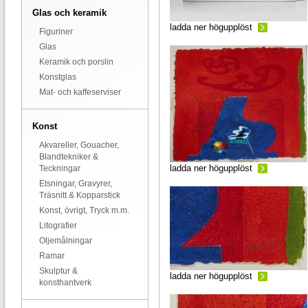
Glas och keramik
ladda ner högupplöst
Figuriner
Glas
Keramik och porslin
Konstglas
Mat- och kaffeserviser
Konst
Akvareller, Gouacher,
Blandtekniker &
ladda ner högupplöst
Teckningar
Etsningar, Gravyrer,
Träsnitt & Kopparstick
Konst, övrigt, Tryck m.m.
Litografier
Oljemålningar
Ramar
Skulptur &
ladda ner högupplöst
konsthantverk