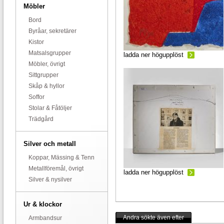
Möbler
Bord
Byråar, sekretärer
Kistor
Matsalsgrupper
ladda ner högupplöst
Möbler, övrigt
Sittgrupper
Skåp & hyllor
Soffor
Stolar & Fåtöljer
Trädgård
Silver och metall
Koppar, Mässing & Tenn
Metallföremål, övrigt
ladda ner högupplöst
Silver & nysilver
Ur & klockor
Andra sökte även efter
Armbandsur