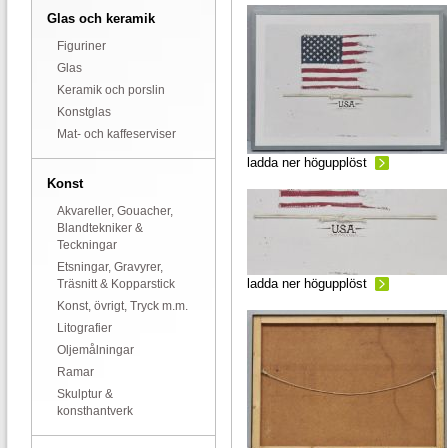
Glas och keramik
Figuriner
Glas
Keramik och porslin
Konstglas
Mat- och kaffeserviser
ladda ner högupplöst
Konst
Akvareller, Gouacher,
Blandtekniker &
Teckningar
Etsningar, Gravyrer,
ladda ner högupplöst
Träsnitt & Kopparstick
Konst, övrigt, Tryck m.m.
Litografier
Oljemålningar
Ramar
Skulptur &
konsthantverk