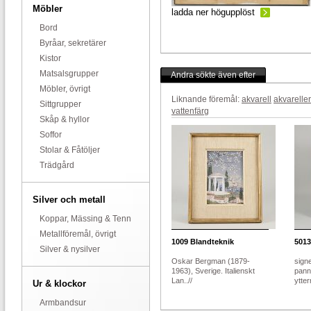
Möbler
ladda ner högupplöst
Bord
Byråar, sekretärer
Kistor
Matsalsgrupper
Andra sökte även efter
Möbler, övrigt
Liknande föremål:
akvarell
akvareller
Sittgrupper
vattenfärg
Skåp & hyllor
Soffor
Stolar & Fåtöljer
Trädgård
Silver och metall
Koppar, Mässing & Tenn
Metallföremål, övrigt
1009
Blandteknik
5013
Silver & nysilver
Oskar Bergman (1879-
sign
1963), Sverige. Italienskt
pann
Lan..//
ytter
Ur & klockor
Armbandsur