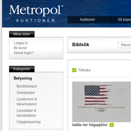
Auktioner
Så köpe
Mina sidor
Logga in
Bildsök
Bli kund
Glömt login?
Kategorier
Tillbaka
Belysning
Bordslampor
Golvlampor
Ljuskronor &
takarmaturer
Ljusstakar &
kandelabrar
Väggbelysning
ladda ner högupplöst