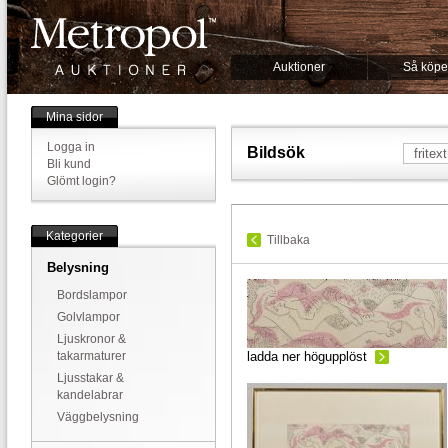
Auktioner
Så köpe
Mina sidor
Logga in
Bildsök
Bli kund
Glömt login?
Kategorier
Tillbaka
Belysning
Bordslampor
Golvlampor
Ljuskronor &
takarmaturer
ladda ner högupplöst
Ljusstakar &
kandelabrar
Väggbelysning