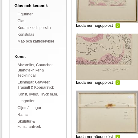
Glas och keramik
Figuriner
Glas
ladda ner högupplöst
Keramik och porslin
Konstglas
Mat- och kaffeserviser
Konst
Akvareller, Gouacher,
Blandtekniker &
Teckningar
Etsningar, Gravyrer,
ladda ner högupplöst
Träsnitt & Kopparstick
Konst, övrigt, Tryck m.m.
Litografier
Oljemålningar
Ramar
Skulptur &
konsthantverk
ladda ner högupplöst