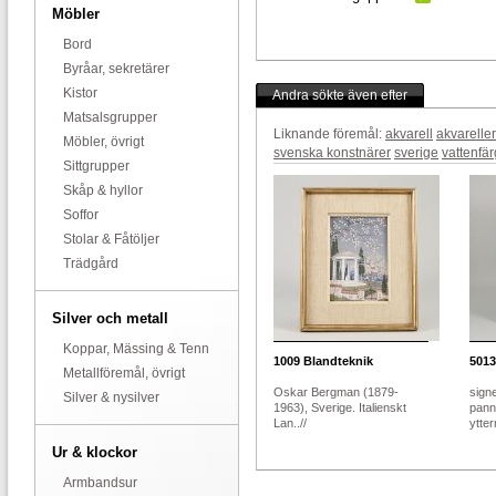
Möbler
Bord
Byråar, sekretärer
Kistor
Andra sökte även efter
Matsalsgrupper
Liknande föremål:
akvarell
akvareller
Möbler, övrigt
svenska konstnärer
sverige
vattenfär
Sittgrupper
Skåp & hyllor
Soffor
Stolar & Fåtöljer
Trädgård
Silver och metall
Koppar, Mässing & Tenn
1009
Blandteknik
5013
Metallföremål, övrigt
Oskar Bergman (1879-
sign
Silver & nysilver
1963), Sverige. Italienskt
pann
Lan..//
ytter
Ur & klockor
Armbandsur