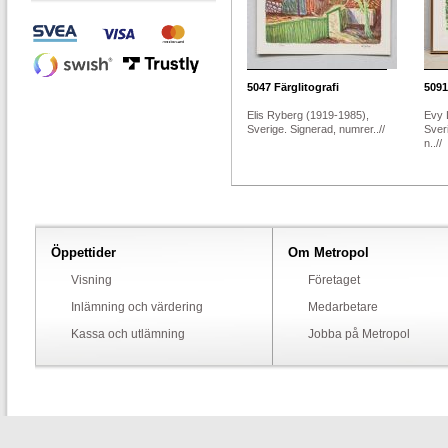
5047
Färglitografi
5091
Elis Ryberg (1919-1985),
Evy 
Sverige. Signerad, numrer..//
Sver
n..//
Öppettider
Om Metropol
Visning
Företaget
Inlämning och värdering
Medarbetare
Kassa och utlämning
Jobba på Metropol