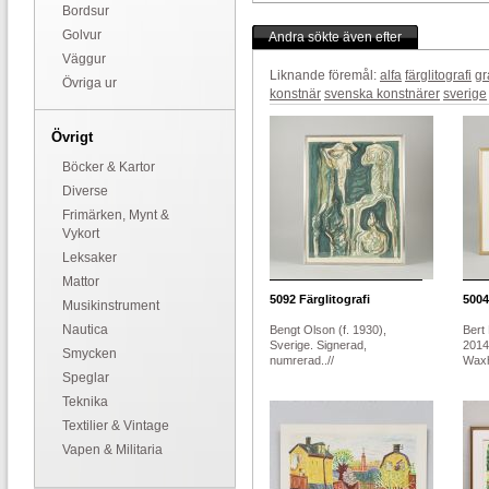
Bordsur
Golvur
Andra sökte även efter
Väggur
Liknande föremål:
alfa
färglitografi
gr
Övriga ur
konstnär
svenska konstnärer
sverige
Övrigt
Böcker & Kartor
Diverse
Frimärken, Mynt &
Vykort
Leksaker
Mattor
5092
Färglitografi
5004
Musikinstrument
Nautica
Bengt Olson (f. 1930),
Bert
Sverige. Signerad,
2014
Smycken
numrerad..//
Waxh
Speglar
Teknika
Textilier & Vintage
Vapen & Militaria