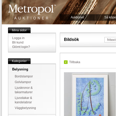
Auktioner
Så köpe
Mina sidor
Logga in
Bildsök
Bli kund
Glömt login?
Kategorier
Tillbaka
Belysning
Bordslampor
Golvlampor
Ljuskronor &
takarmaturer
Ljusstakar &
kandelabrar
Väggbelysning