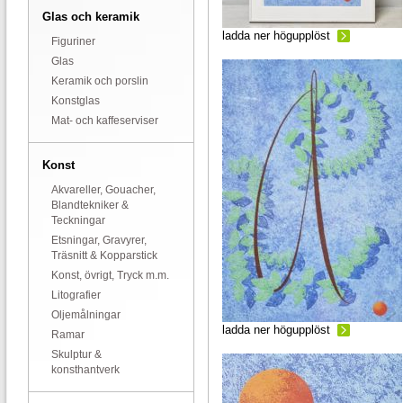
Glas och keramik
ladda ner högupplöst
Figuriner
Glas
Keramik och porslin
Konstglas
Mat- och kaffeserviser
Konst
Akvareller, Gouacher,
Blandtekniker &
Teckningar
Etsningar, Gravyrer,
Träsnitt & Kopparstick
Konst, övrigt, Tryck m.m.
Litografier
Oljemålningar
ladda ner högupplöst
Ramar
Skulptur &
konsthantverk