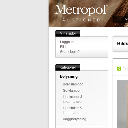
Au
Mina sidor
Logga in
Bild
Bli kund
Glömt login?
Kategorier
Til
Belysning
Bordslampor
Golvlampor
Ljuskronor &
takarmaturer
Ljusstakar &
kandelabrar
Väggbelysning