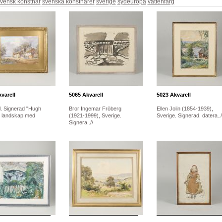
vensk konstnär
svenska konstnärer
sverige
sydeuropa
vattenfärg
varell
5065
Akvarell
5023
Akvarell
l. Signerad "Hugh
Bror Ingemar Fröberg
Ellen Jolin (1854-1939),
, landskap med
(1921-1999), Sverige.
Sverige. Signerad, datera../
Signera..//