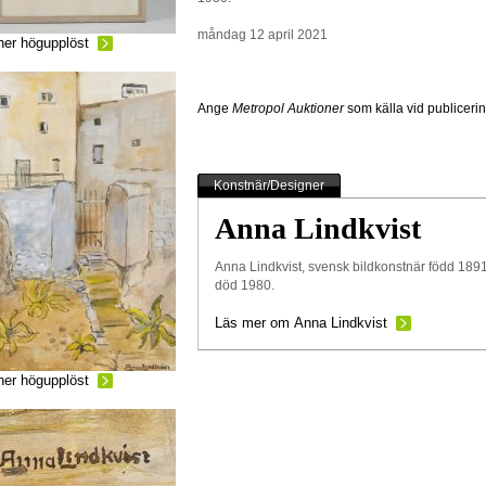
måndag 12 april 2021
ner högupplöst
Ange
Metropol Auktioner
som källa vid publiceri
Konstnär/Designer
Anna Lindkvist
Anna Lindkvist, svensk bildkonstnär född 1891
död 1980.
Läs mer om Anna Lindkvist
ner högupplöst