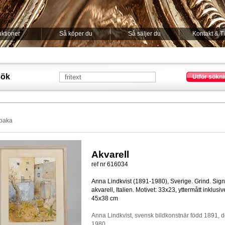
ktioner
Så köper du
Så säljer du
Kontakt & T
sök
Utför sökni
lbaka
Akvarell
ref nr 616034
Anna Lindkvist (1891-1980), Sverige. Grind. Sign
akvarell, Italien. Motivet: 33x23, yttermått inklusi
45x38 cm
Anna Lindkvist, svensk bildkonstnär född 1891, 
1980.