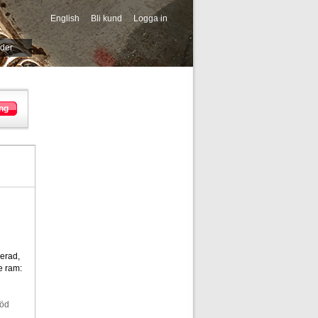
English
Bli kund
Logga in
-->
ider
ng
erad,
ve ram:
död