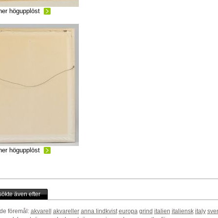
ner högupplöst
ner högupplöst
ökte även efter
de föremål:
akvarell
akvareller
anna lindkvist
europa
grind
italien
italiensk
italy
sve