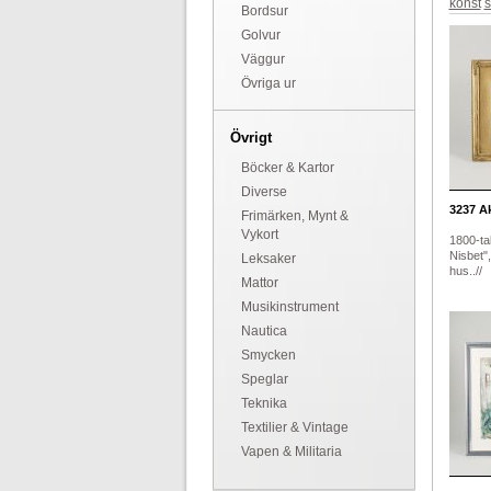
konst
s
Bordsur
Golvur
Väggur
Övriga ur
Övrigt
Böcker & Kartor
Diverse
3237
Ak
Frimärken, Mynt &
Vykort
1800-ta
Nisbet"
Leksaker
hus..//
Mattor
Musikinstrument
Nautica
Smycken
Speglar
Teknika
Textilier & Vintage
Vapen & Militaria