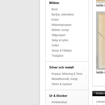
Möbler
ladda 
Bord
Byråar, sekretärer
Kistor
Matsalsgrupper
Möbler, övrigt
Sittgrupper
Skåp & hyllor
Soffor
Stolar & Fåtöljer
Trädgård
Silver och metall
ladda 
Koppar, Mässing & Tenn
Metallföremål, övrigt
Silver & nysilver
Andra s
Ur & klockor
Liknan
Armbandsur