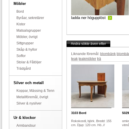
Möbler
Bord
ladda ner högupplöst
Byråar, sekretärer
Kistor
Matsalsgrupper
Möbler, övrigt
Sittgrupper
Andra sökte även efter
Skåp & hyllor
Liknande föremål:
blombänk
blombä
Soffor
teak
teakmöbler
trä
Stolar & Fåtöljer
Trädgård
Silver och metall
Koppar, Mässing & Tenn
Metallföremål, övrigt
Silver & nysilver
3103
Bord
5029
Ur & klockor
Rokokostil, björk. Bredd: 155
omkr
cm. Djup: 120 cm. Hö..//
vitmå
Armbandsur