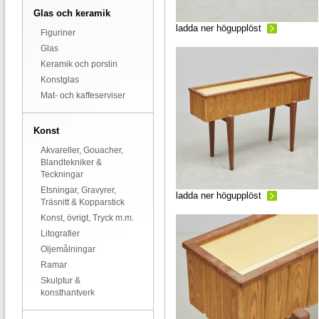
Glas och keramik
ladda ner högupplöst
Figuriner
Glas
Keramik och porslin
Konstglas
Mat- och kaffeserviser
Konst
Akvareller, Gouacher,
Blandtekniker &
Teckningar
Etsningar, Gravyrer,
ladda ner högupplöst
Träsnitt & Kopparstick
Konst, övrigt, Tryck m.m.
Litografier
Oljemålningar
Ramar
Skulptur &
konsthantverk