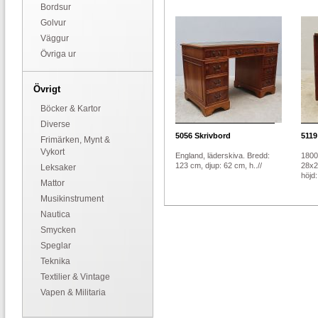
Bordsur
Golvur
Väggur
Övriga ur
Övrigt
Böcker & Kartor
Diverse
5056
Skrivbord
5119
Frimärken, Mynt &
Vykort
England, läderskiva. Bredd:
1800
123 cm, djup: 62 cm, h..//
28x2
Leksaker
höjd:.
Mattor
Musikinstrument
Nautica
Smycken
Speglar
Teknika
Textilier & Vintage
Vapen & Militaria