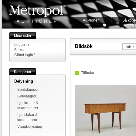
Auktioner
Så köpe
Mina sidor
Logga in
Bildsök
Bli kund
Glömt login?
Kategorier
Tillbaka
Belysning
Bordslampor
Golvlampor
Ljuskronor &
takarmaturer
Ljusstakar &
kandelabrar
Väggbelysning