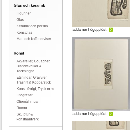
Glas och keramik
Figuriner
Glas
Keramik och porslin
ladda ner högupplöst
Konstglas
Mat- och kaffeserviser
Konst
Akvareller, Gouacher,
Blandtekniker &
Teckningar
Etsningar, Gravyrer,
Träsnitt & Kopparstick
Konst, övrigt, Tryck m.m.
Litografier
Oljemålningar
Ramar
ladda ner högupplöst
Skulptur &
konsthantverk