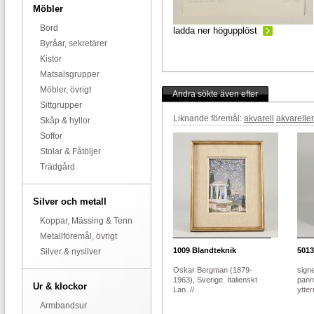
Möbler
Bord
ladda ner högupplöst
Byråar, sekretärer
Kistor
Matsalsgrupper
Möbler, övrigt
Andra sökte även efter
Sittgrupper
Liknande föremål:
akvarell
akvareller
Skåp & hyllor
Soffor
Stolar & Fåtöljer
Trädgård
Silver och metall
Koppar, Mässing & Tenn
Metallföremål, övrigt
1009
Blandteknik
5013
Silver & nysilver
Oskar Bergman (1879-
sign
1963), Sverige. Italienskt
pann
Ur & klockor
Lan..//
ytter
Armbandsur