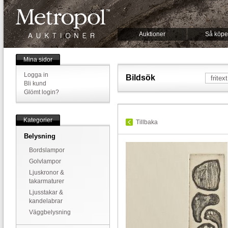
Auktioner
Så köpe
Mina sidor
Logga in
Bildsök
Bli kund
Glömt login?
Kategorier
Tillbaka
Belysning
Bordslampor
Golvlampor
Ljuskronor &
takarmaturer
Ljusstakar &
kandelabrar
Väggbelysning