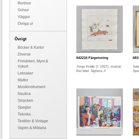
Bordsur
Golvur
Väggur
Övriga ur
Övrigt
Böcker & Kartor
Diverse
642216
Färgetsning
681
Frimärken, Mynt &
Vykort
Jorgo Krallis (f. 1937), oramat
Sal
löst blad. Signera..//
Span
Leksaker
Mattor
Musikinstrument
Nautica
Smycken
Speglar
Teknika
Textilier & Vintage
Vapen & Militaria