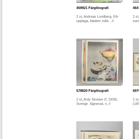
459921
Färglitografi
464
2 st, Andreas Lundberg, EA-
2 st
upplaga, bladets mått: ..//
samt
578820
Färglitografi
697
2 st, Ardy Strüwer (f. 1939),
2 s
Sverige. Signerad, n..//
(189