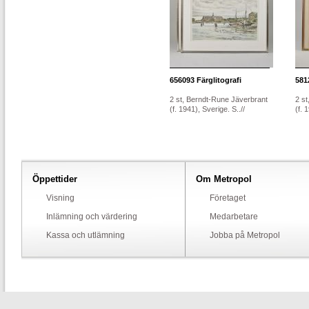
656093
Färglitografi
581
2 st, Berndt-Rune Jäverbrant
2 s
(f. 1941), Sverige. S..//
(f. 
Öppettider
Om Metropol
Visning
Företaget
Inlämning och värdering
Medarbetare
Kassa och utlämning
Jobba på Metropol