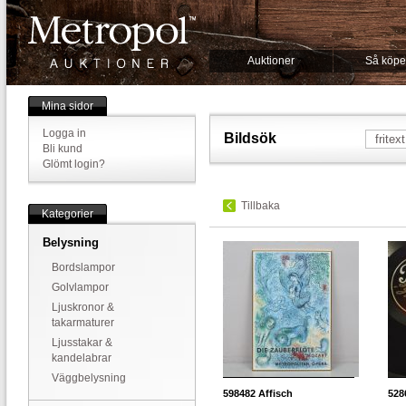
Auktioner
Så köpe
Mina sidor
Logga in
Bildsök
Bli kund
Glömt login?
Tillbaka
Kategorier
Belysning
Bordslampor
Golvlampor
Ljuskronor &
takarmaturer
Ljusstakar &
kandelabrar
Väggbelysning
598482
Affisch
528