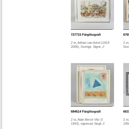
727715
Färglitografi
676
2 st, Adrian van Arkel (1924-
2 st
2006), Sverige. Signe..//
Sver
684614
Färglitografi
663
2 st, Alain Berck-Vitz (f.
2 st
1943), signerad, färgli..//
1958