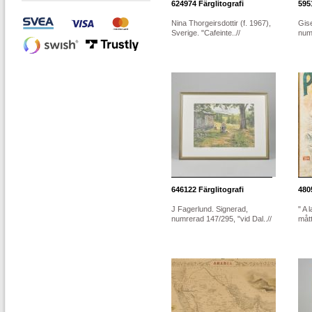
624974
Färglitografi
595
Nina Thorgeirsdottir (f. 1967),
Gis
Sverige. "Cafeinte..//
numr
646122
Färglitografi
480
J Fagerlund. Signerad,
" A 
numrerad 147/295, "vid Dal..//
måt