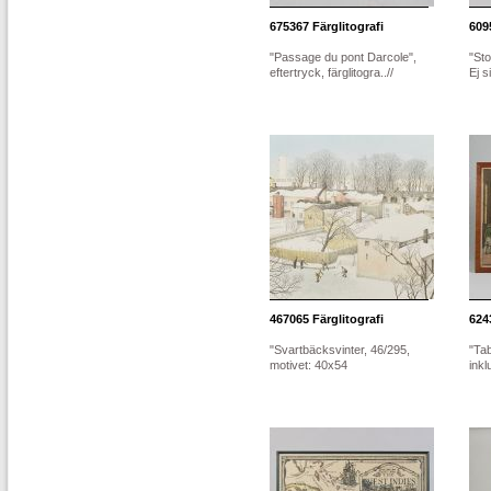
675367
Färglitografi
609
"Passage du pont Darcole",
"Sto
eftertryck, färglitogra..//
Ej s
467065
Färglitografi
624
"Svartbäcksvinter, 46/295,
"Tab
motivet: 40x54
ink