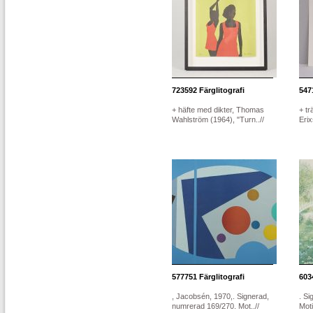
723592
Färglitografi
547
+ häfte med dikter, Thomas
+ tr
Wahlström (1964), "Turn..//
Erix
577751
Färglitografi
603
, Jacobsén, 1970,. Signerad,
. Si
numrerad 169/270. Mot..//
Mot