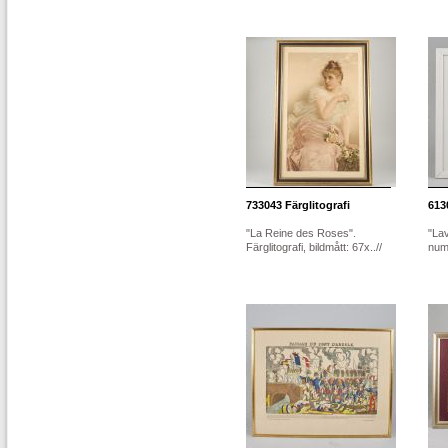
733043
Färglitografi
613
"La Reine des Roses".
"Lav
Färglitografi, bildmått: 67x..//
numr