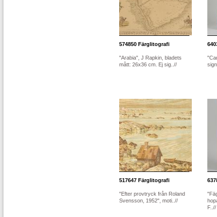
574850
Färglitografi
640
"Arabia", J Rapkin, bladets
"Car
mått: 26x36 cm. Ej sig..//
sign
517647
Färglitografi
637
"Efter provtryck från Roland
"Fä
Svensson, 1952", moti..//
hop
F..//