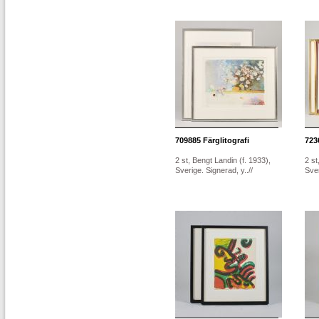
709885
Färglitografi
723
2 st, Bengt Landin (f. 1933),
2 st
Sverige. Signerad, y..//
Sver