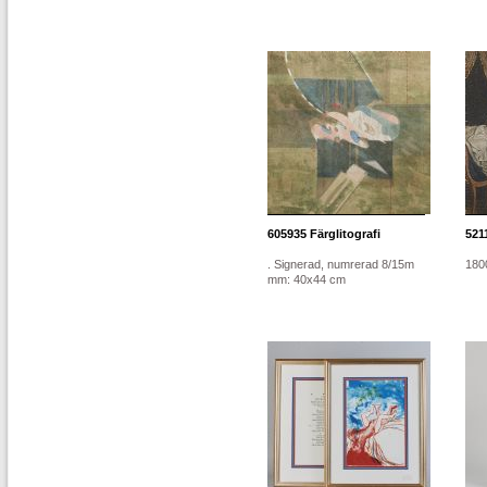
605935
Färglitografi
521
. Signerad, numrerad 8/15m
1800
mm: 40x44 cm