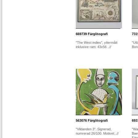
669739
Färglitografi
731
"The West indies", yttermått
"Utb
inklusive ram: 43x56 ..//
Bonn
563076
Färglitografi
693
"Vildanden 3". Signerad,
"Wa
numrerad 26/100. Motivet:..//
Baer
Färg