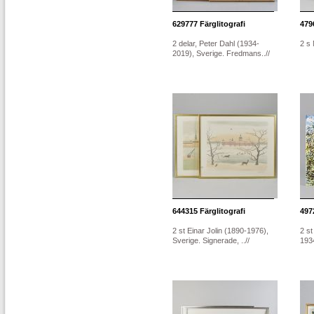
629777
Färglitografi
479
2 delar, Peter Dahl (1934-
2 s
2019), Sverige. Fredmans..//
644315
Färglitografi
497
2 st Einar Jolin (1890-1976),
2 st
Sverige. Signerade, ..//
1934