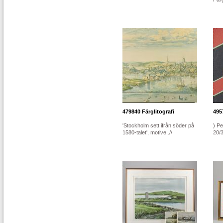
479840
Färglitografi
495
'Stockholm sett ifrån söder på
) Pe
1580-talet', motive..//
20/3