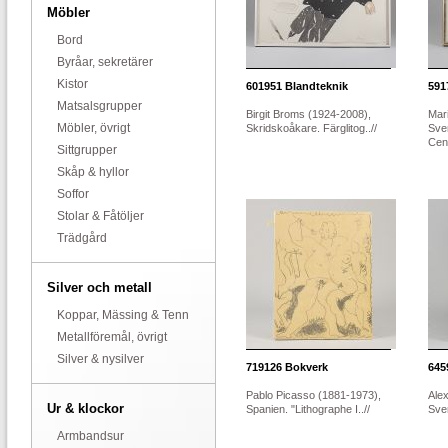
Möbler
Bord
Byråar, sekretärer
Kistor
601951
Blandteknik
591
Matsalsgrupper
Birgit Broms (1924-2008),
Mari
Möbler, övrigt
Skridskoåkare. Färglitog..//
Sve
Cent
Sittgrupper
Skåp & hyllor
Soffor
Stolar & Fåtöljer
Trädgård
Silver och metall
Koppar, Mässing & Tenn
Metallföremål, övrigt
Silver & nysilver
719126
Bokverk
645
Pablo Picasso (1881-1973),
Alex
Ur & klockor
Spanien. "Lithographe I..//
Sver
Armbandsur