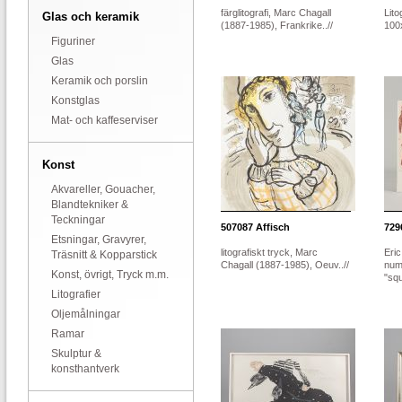
färglitografi, Marc Chagall
Lito
Glas och keramik
(1887-1985), Frankrike..//
100
Figuriner
Glas
Keramik och porslin
Konstglas
Mat- och kaffeserviser
Konst
Akvareller, Gouacher,
Blandtekniker &
Teckningar
507087
Affisch
729
Etsningar, Gravyrer,
litografiskt tryck, Marc
Eric
Träsnitt & Kopparstick
Chagall (1887-1985), Oeuv..//
num
Konst, övrigt, Tryck m.m.
"squ
Litografier
Oljemålningar
Ramar
Skulptur &
konsthantverk