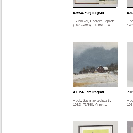
503638
Färglitografi
601
+ 2 böcker, Georges Laporte
+ bo
(1926-2000), EA 10/15,..//
1963
499756
Färglitografi
701
+ bok, Stanislaw Zoladz (f.
+ bo
1952), 71/350, Vinter,..//
1934