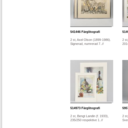
541446
Färglitografi
514
2 st, Axel Olson (1899-1986).
2 s
Signerad, numrerad 7..//
2014
514973
Färglitografi
595
2 st, Bengt Landin (f. 1933),
2 st
235/250 respektive 1..//
Sver