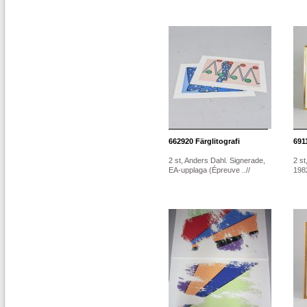
662920
Färglitografi
691
2 st, Anders Dahl. Signerade,
2 st
EA-upplaga (Épreuve ..//
1982