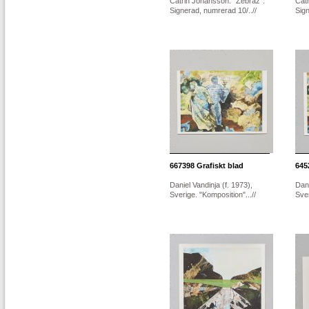
Catrin Johansson. "Zebraz".
Cat
Signerad, numrerad 10/..//
Sign
667398
Grafiskt blad
645
Daniel Vandinja (f. 1973),
Dani
Sverige. "Komposition"...//
Sver