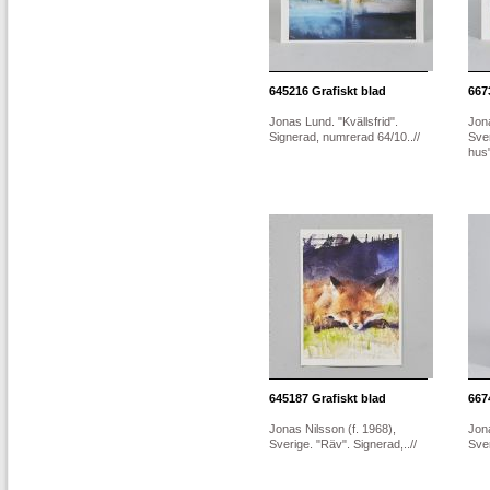
645216
Grafiskt blad
667
Jonas Lund. "Kvällsfrid".
Jona
Signerad, numrerad 64/10..//
Sve
hus"
645187
Grafiskt blad
667
Jonas Nilsson (f. 1968),
Jona
Sverige. "Räv". Signerad,..//
Sver