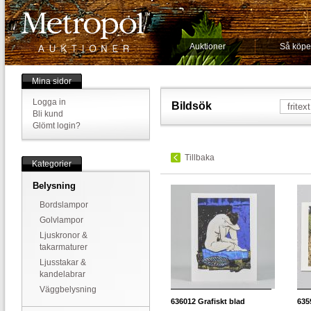
Auktioner
Så köpe
Mina sidor
Logga in
Bildsök
Bli kund
Glömt login?
Tillbaka
Kategorier
Belysning
Bordslampor
Golvlampor
Ljuskronor &
takarmaturer
Ljusstakar &
kandelabrar
Väggbelysning
636012
Grafiskt blad
635