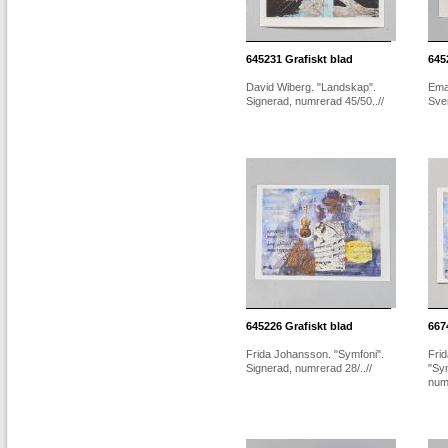
645231
Grafiskt blad
645
David Wiberg. "Landskap".
Eman
Signerad, numrerad 45/50..//
Sver
645226
Grafiskt blad
667
Frida Johansson. "Symfoni".
Fri
Signerad, numrerad 28/..//
"Sy
numr