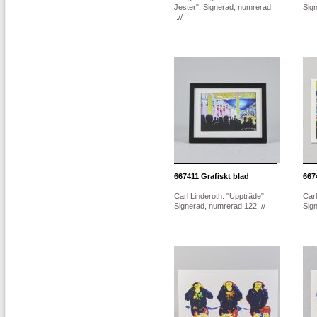
Jester". Signerad, numrerad
Sign
..//
667411
Grafiskt blad
667
Carl Linderoth. "Uppträde".
Carl
Signerad, numrerad 122..//
Sign