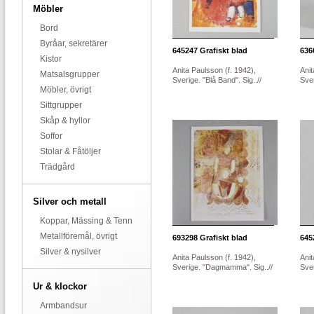
Möbler
Bord
Byråar, sekretärer
645247
Grafiskt blad
636
Kistor
Anita Paulsson (f. 1942),
Anit
Matsalsgrupper
Sverige. "Blå Band". Sig..//
Sver
Möbler, övrigt
Sittgrupper
Skåp & hyllor
Soffor
Stolar & Fåtöljer
Trädgård
Silver och metall
Koppar, Mässing & Tenn
Metallföremål, övrigt
693298
Grafiskt blad
645
Silver & nysilver
Anita Paulsson (f. 1942),
Anit
Sverige. "Dagmamma". Sig..//
Sve
Ur & klockor
Armbandsur