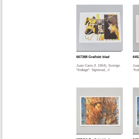
667388
Grafiskt blad
645
Juan Cano (f. 1954), Sverige.
Juan
"Kollage". Signerad,..//
"Kol