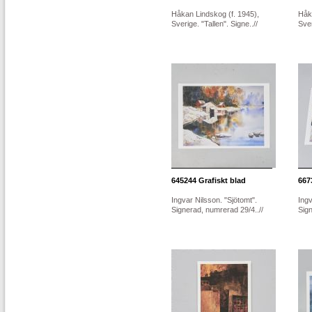
Håkan Lindskog (f. 1945),
Håk
Sverige. "Tallen". Signe..//
Sver
645244
Grafiskt blad
667
Ingvar Nilsson. "Sjötomt".
Ingv
Signerad, numrerad 29/4..//
Sign