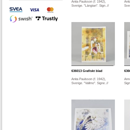
Anita Paulsson (f. 1942),
Anit
Sverige. "Längtan". Sign..//
Sver
636013
Grafiskt blad
636
Anita Paulsson (f. 1942),
Ann
Sverige. "Vallmo". Signe..//
Sign