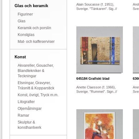
Alain Soucasse (f. 1951),
Ande
Glas och keramik
Sverige. "Tänkaren". Sig..//
Sver
Figuriner
Glas
Keramik och porslin
Konstglas
Mat- och kaffeserviser
Konst
Akvareller, Gouacher,
Blandtekniker &
Teckningar
645184
Grafiskt blad
636
Etsningar, Gravyrer,
Anette Claesson (f. 1966),
Anet
Träsnitt & Kopparstick
Sverige. "Rummet". Sign..//
Sver
Konst, övrigt, Tryck m.m.
Litografier
Oljemålningar
Ramar
Skulptur &
konsthantverk