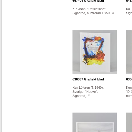
667404
Grafiskt blad
645
K-c Json. "Reflections".
Kc J
Signerad, numrerad 12/50...//
Sign
636037
Grafiskt blad
636
Ken Löfgren (f. 1940),
Ken
Sverige. "Nuevo".
"Dr
Signerad,..//
numr