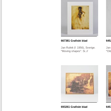
667381
Grafiskt blad
645
Jan Rufelt (f. 1956), Sverige.
Jan 
"Moving shapes". Si..//
"Old
693261
Grafiskt blad
645