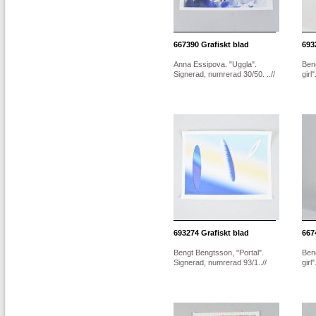
667390
Grafiskt blad
693
Anna Essipova. "Uggla".
Ben
Signerad, numrerad 30/50. ..//
girl
693274
Grafiskt blad
667
Bengt Bengtsson, "Portal".
Ben
Signerad, numrerad 93/1..//
girl