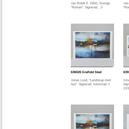
Jan Rufelt (f. 1956), Sverige.
Jan 
"Roman". Signerad, ..//
"Rom
636026
Grafiskt blad
635
Jonas Lund, "Landskap med
Jon
hus". Signerad, numrerad..//
Sig
13/1