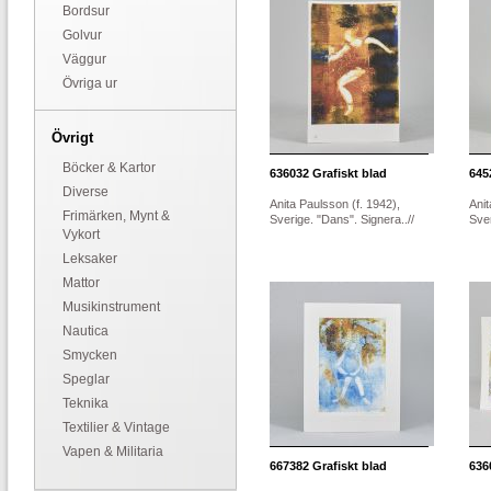
Bordsur
Golvur
Väggur
Övriga ur
Övrigt
Böcker & Kartor
636032
Grafiskt blad
645
Diverse
Anita Paulsson (f. 1942),
Anit
Frimärken, Mynt &
Sverige. "Dans". Signera..//
Sver
Vykort
Leksaker
Mattor
Musikinstrument
Nautica
Smycken
Speglar
Teknika
Textilier & Vintage
Vapen & Militaria
667382
Grafiskt blad
636