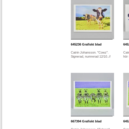
645236
Grafiskt blad
645
Catrin Johansson. "Cowz".
Catr
Signerad, numrerad 12/10..//
hör 
667394
Grafiskt blad
645