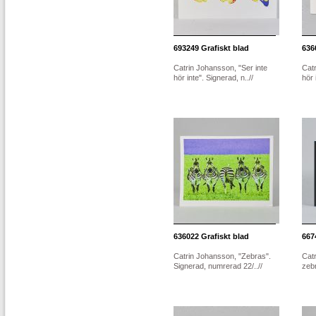
693249
Grafiskt blad
636
Catrin Johansson, "Ser inte
Catr
hör inte". Signerad, n..//
hör 
636022
Grafiskt blad
667
Catrin Johansson, "Zebras".
Catr
Signerad, numrerad 22/..//
zebr