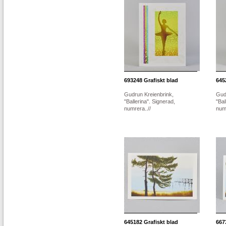
693248
Grafiskt blad
645
Gudrun Kreienbrink,
Gud
"Ballerina". Signerad,
"Bal
numrera..//
numr
645182
Grafiskt blad
667