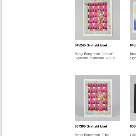
645246
Grafiskt blad
645
Bengt Bengtsson. "Jester".
Beng
Signerad, numrerad 82/1..//
Sign
667396
Grafiskt blad
636
Bengt Bengtsson. "The
Carl