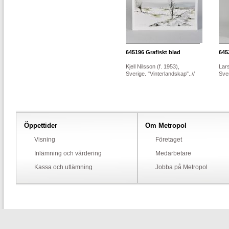
645196
Grafiskt blad
645
Kjell Nilsson (f. 1953),
Lars
Sverige. "Vinterlandskap"..//
Sver
Öppettider
Om Metropol
Visning
Företaget
Inlämning och värdering
Medarbetare
Kassa och utlämning
Jobba på Metropol