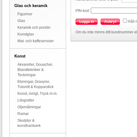
Glas och keramik
PIN-kod
Figuriner
Glas
Håll 
Logga in
Avbryt
Keramik och porslin
Om du inte minns ditt kundnummer el
Konstglas
Mat- och kaffeserviser
Konst
Akvareller, Gouacher,
Blandtekniker &
Teckningar
Etsningar, Gravyrer,
Träsnitt & Kopparstick
Konst, övrigt, Tryck m.m.
Litografier
Oljemålningar
Ramar
Skulptur &
konsthantverk