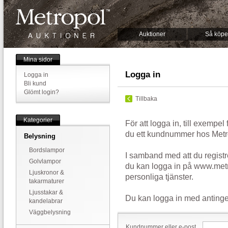
Auktioner
Så köpe
Mina sidor
Logga in
Logga in
Bli kund
Glömt login?
Tillbaka
Kategorier
För att logga in, till exempel
du ett kundnummer hos Metr
Belysning
Bordslampor
I samband med att du registr
Golvlampor
du kan logga in på www.metr
Ljuskronor &
personliga tjänster.
takarmaturer
Ljusstakar &
Du kan logga in med antinge
kandelabrar
Väggbelysning
Kundnummer eller e-post