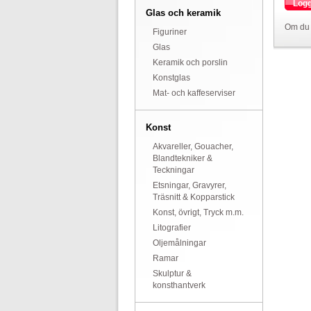
Logg
Glas och keramik
Om du 
Figuriner
Glas
Keramik och porslin
Konstglas
Mat- och kaffeserviser
Konst
Akvareller, Gouacher,
Blandtekniker &
Teckningar
Etsningar, Gravyrer,
Träsnitt & Kopparstick
Konst, övrigt, Tryck m.m.
Litografier
Oljemålningar
Ramar
Skulptur &
konsthantverk