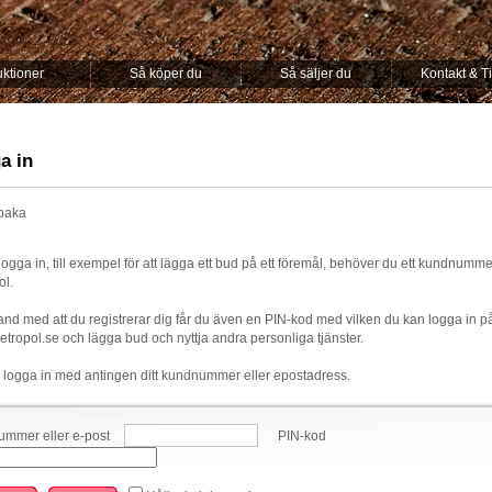
ktioner
Så köper du
Så säljer du
Kontakt & T
a in
lbaka
 logga in, till exempel för att lägga ett bud på ett föremål, behöver du ett kundnumm
ol.
nd med att du registrerar dig får du även en PIN-kod med vilken du kan logga in p
ropol.se och lägga bud och nyttja andra personliga tjänster.
 logga in med antingen ditt kundnummer eller epostadress.
mmer eller e-post
PIN-kod