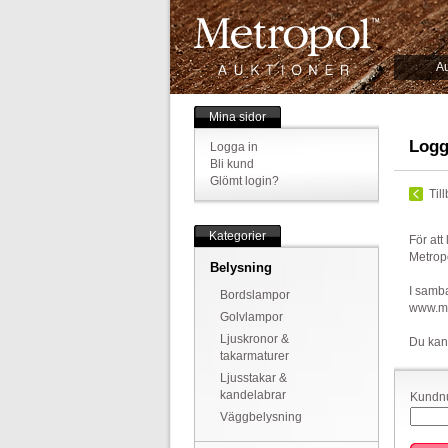
Au
Mina sidor
Logg
Logga in
Bli kund
Glömt login?
Til
Kategorier
För att
Metrop
Belysning
I samba
Bordslampor
www.met
Golvlampor
Ljuskronor &
Du kan
takarmaturer
Ljusstakar &
kandelabrar
Kundnu
Väggbelysning