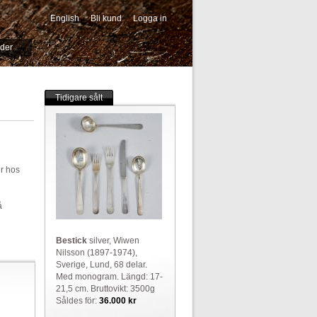
English
Bli kund
Logga in
-->
ider
Tidigare sålt
er hos
å
Bestick
silver, Wiwen
Nilsson (1897-1974),
Sverige, Lund, 68 delar.
Med monogram. Längd: 17-
21,5 cm. Bruttovikt: 3500g
Såldes för:
36.000 kr