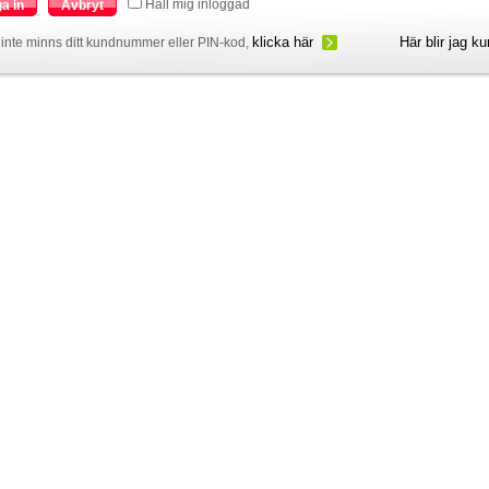
Håll mig inloggad
a in
Avbryt
klicka här
Här blir jag k
inte minns ditt kundnummer eller PIN-kod,