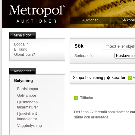
Auktioner
Så köpe
Mina sidor
Logga in
Sök
Bli kund
Glömt login?
Sortera efter
Kategorier
Skapa bevakning p�
karaffer
V
Belysning
Bordslampor
Golvlampor
Tillbaka
Ljuskronor &
takarmaturer
Det finns 22 föremål som matchar
ka
Ljusstakar &
sålda och arkiverade.
kandelabrar
Väggbelysning