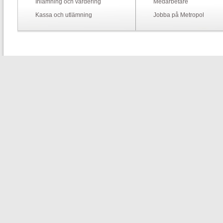
Inlämning och värdering
Medarbetare
Kassa och utlämning
Jobba på Metropol