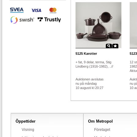
5125
Karotter
5123
+ fat, 9 delar, terma, Stig
12 st
Lindberg (1916-1982), ..//
1982)
Aktue
Auktionen avslutas
Aukt
nu på måndag
nu p
10 augusti kl 20:27
10 au
Öppettider
Om Metropol
Visning
Företaget