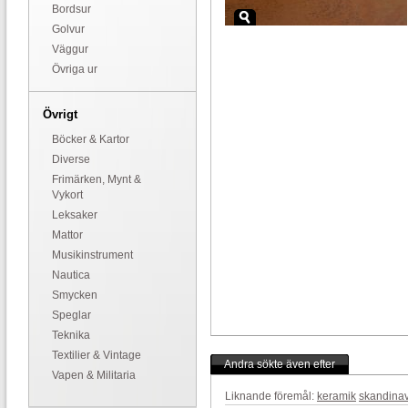
Bordsur
Golvur
Väggur
Övriga ur
Övrigt
Böcker & Kartor
Diverse
Frimärken, Mynt &
Vykort
Leksaker
Mattor
Musikinstrument
Nautica
Smycken
Speglar
Teknika
Textilier & Vintage
Andra sökte även efter
Vapen & Militaria
Liknande föremål:
keramik
skandinav