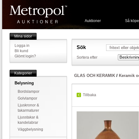
Auktioner
Så köpe
Mina sidor
Logga in
Sök
Bli kund
Glömt login?
Sortera efter
Kategorier
GLAS OCH KERAMIK
/
Keramik o
Belysning
Bordslampor
Tillbaka
Golvlampor
Ljuskronor &
takarmaturer
Ljusstakar &
kandelabrar
Väggbelysning