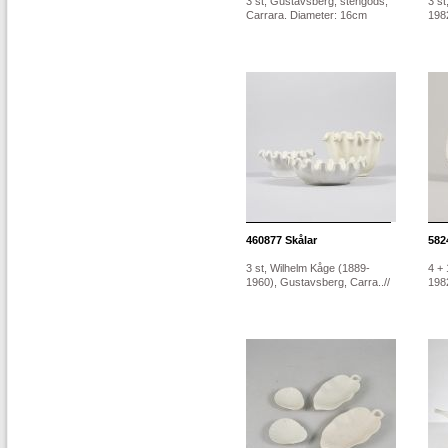
3 st, Gustavsberg, stengods,
3 st
Carrara. Diameter: 16cm
1982
460877
Skålar
582
3 st, Wilhelm Kåge (1889-
4 + 
1960), Gustavsberg, Carra..//
1982