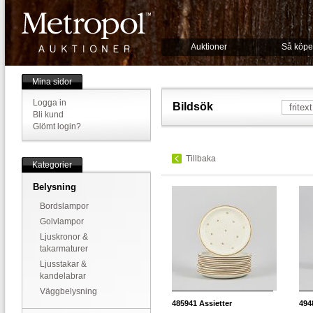
Auktioner
Så köpe
Mina sidor
Logga in
Bildsök
Bli kund
Glömt login?
Tillbaka
Kategorier
Belysning
Bordslampor
Golvlampor
Ljuskronor &
takarmaturer
Ljusstakar &
kandelabrar
Väggbelysning
485941
Assietter
494