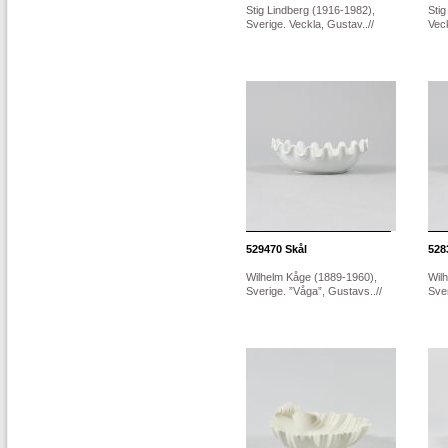
Stig Lindberg (1916-1982),
Stig
Sverige. Veckla, Gustav..//
Veck
529470
Skål
528
Wilhelm Kåge (1889-1960),
Wil
Sverige. ”Våga”, Gustavs..//
Sver