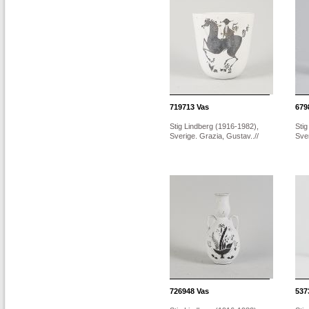
719713
Vas
679
Stig Lindberg (1916-1982),
Stig
Sverige. Grazia, Gustav..//
Sver
726948
Vas
537