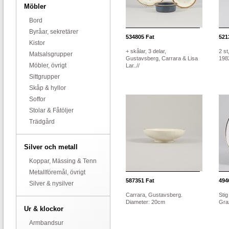
Möbler
Bord
Byråar, sekretärer
534805
Fat
521
Kistor
+ skålar, 3 delar,
2 st
Matsalsgrupper
Gustavsberg, Carrara & Lisa
1982
Möbler, övrigt
Lar..//
Sittgrupper
Skåp & hyllor
Soffor
Stolar & Fåtöljer
Trädgård
Silver och metall
Koppar, Mässing & Tenn
Metallföremål, övrigt
587351
Fat
494
Silver & nysilver
Carrara, Gustavsberg.
Stig
Diameter: 20cm
Graz
Ur & klockor
Armbandsur