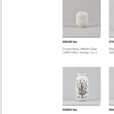
656148
Vas
479
Gustavsberg, Wilhelm Kåge
Rept
(1889-1960), Sverige. Ca..//
1982
503003
Vas
500