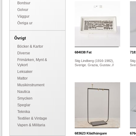
Bordsur
Golvur
Väggur
Övriga ur
Övrigt
Böcker & Kartor
684038
Fat
718
Diverse
Frimärken, Mynt &
Stig Lindberg (1916-1982),
Stig
Vykort
Sverige. Grazia, Gustav..//
Sver
Leksaker
Mattor
Musikinstrument
Nautica
Smycken
Speglar
Teknika
Textilier & Vintage
Vapen & Militaria
683623
Klädhängare
676