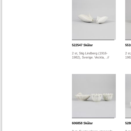
522547
Skålar
551
2 st, Stig Lindberg (1916-
2 st
1982), Sverige. Veckla, ..//
1982
606858
Skålar
528