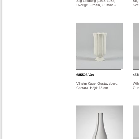
Stig Lindberg (1916-1982),
Stig
Sverige. Grazia, Gustav..//
Sver
685526
Vas
467
Vilhelm Kåge, Gustavsberg,
Wil
Carrara. Höjd: 18 cm
Gust