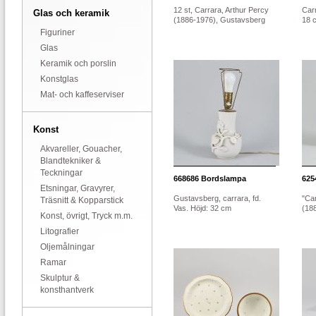
12 st, Carrara, Arthur Percy
Car
Glas och keramik
(1886-1976), Gustavsberg
18 
Figuriner
Glas
Keramik och porslin
Konstglas
Mat- och kaffeserviser
Konst
Akvareller, Gouacher,
Blandtekniker &
Teckningar
668686
Bordslampa
625
Etsningar, Gravyrer,
Gustavsberg, carrara, fd.
"Ca
Träsnitt & Kopparstick
Vas. Höjd: 32 cm
(188
Konst, övrigt, Tryck m.m.
Litografier
Oljemålningar
Ramar
Skulptur &
konsthantverk