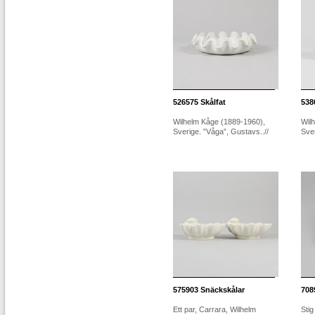
526575
Skålfat
538
Wilhelm Kåge (1889-1960),
Wil
Sverige. ”Våga”, Gustavs..//
Sver
575903
Snäckskålar
708
Ett par, Carrara, Wilhelm
Stig