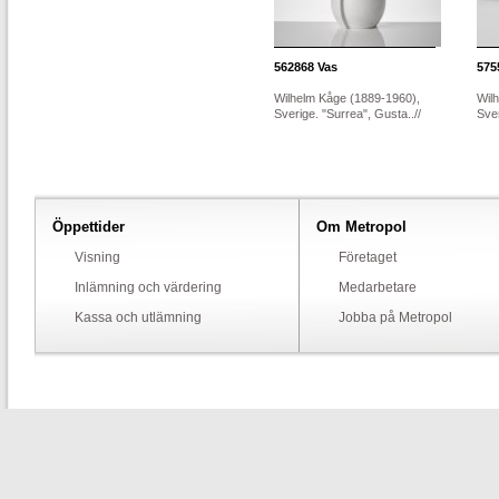
562868
Vas
575
Wilhelm Kåge (1889-1960),
Wil
Sverige. "Surrea", Gusta..//
Sver
Öppettider
Om Metropol
Visning
Företaget
Inlämning och värdering
Medarbetare
Kassa och utlämning
Jobba på Metropol