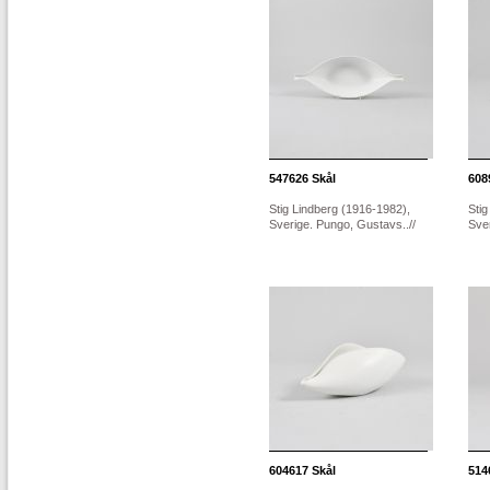
547626
Skål
608
Stig Lindberg (1916-1982),
Stig
Sverige. Pungo, Gustavs..//
Sver
604617
Skål
514