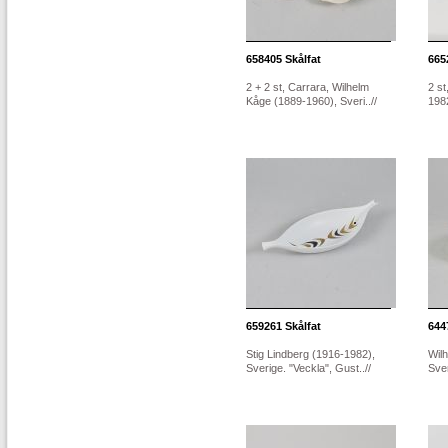
658405
Skålfat
665
2 + 2 st, Carrara, Wilhelm
2 st
Kåge (1889-1960), Sveri..//
1982
659261
Skålfat
644
Stig Lindberg (1916-1982),
Wil
Sverige. "Veckla", Gust..//
Sver