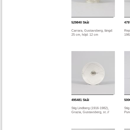
529840
Skål
479
Carrara, Gustavsberg, längd:
Rept
25 cm, höjd: 12 cm
1982
495481
Skål
500
Stig Lindberg (1916-1982),
Stig
Grazia, Gustavsberg, st..//
Pun