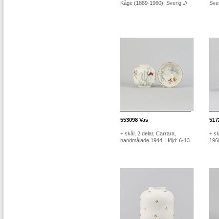
Kåge (1889-1960), Sverig..//
Sver
553098
Vas
517
+ skål, 2 delar, Carrara,
+ sk
handmålade 1944. Höjd: 6-13
1960