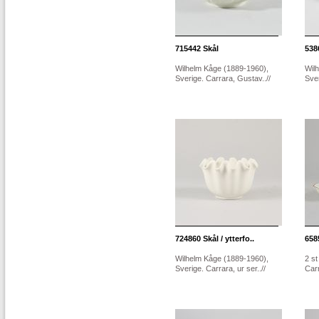
715442
Skål
538
Wilhelm Kåge (1889-1960),
Wil
Sverige. Carrara, Gustav..//
Sver
724860
Skål / ytterfo..
658
Wilhelm Kåge (1889-1960),
2 s
Sverige. Carrara, ur ser..//
Carr