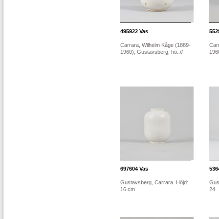
495922
Vas
552
Carrara, Wilhelm Kåge (1889-
Car
1960), Gustavsberg, hö..//
1960
697604
Vas
536
Gustavsberg, Carrara. Höjd:
Gus
16 cm
24