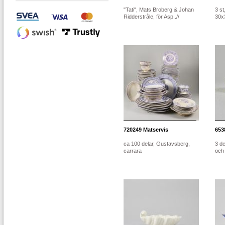
"Tati", Mats Broberg & Johan
3 s
Ridderstråle, för Asp..//
30x
720249
Matservis
653
ca 100 delar, Gustavsberg,
3 d
carrara
och 