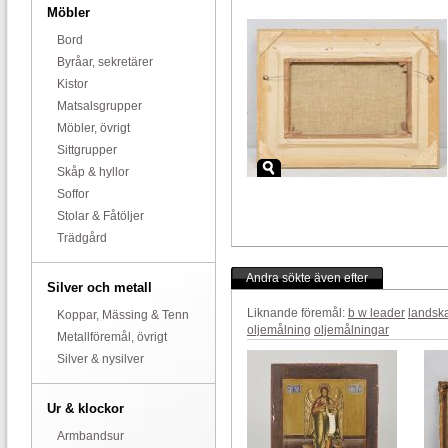
Möbler
Bord
Byråar, sekretärer
Kistor
Matsalsgrupper
Möbler, övrigt
Sittgrupper
Skåp & hyllor
Soffor
Stolar & Fåtöljer
Trädgård
Andra sökte även efter
Silver och metall
Liknande föremål:
b w leader
landsk
Koppar, Mässing & Tenn
oljemålning
oljemålningar
Metallföremål, övrigt
Silver & nysilver
Ur & klockor
Armbandsur