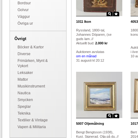
Bordsur
Golvur
Väggur
1011
Ikon
4053
Övriga ur
Ryssland, 1800-tal,
1800-
Johannes Döparen, (se
konst
Övrigt
guds lam..//
Aktuellt bud:
2.000 kr
Böcker & Kartor
Aukt
Auktionen avslutas
i öv
Diverse
om en månad
10 au
Frimärken, Mynt &
31 augusti kl 20:12
Vykort
Leksaker
Mattor
Musikinstrument
Nautica
Smycken
Speglar
Teknika
Textilier & Vintage
5007
Oljemålning
1017
Vapen & Militaria
Bengt Bengtsson (1938),
Bert
Kust. Signerad. Olja på du..//
2014