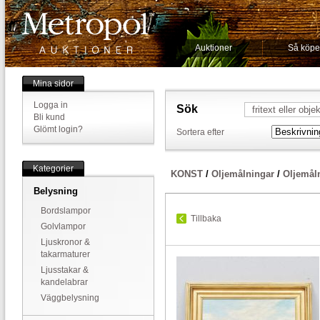
Auktioner
Så köpe
Mina sidor
Logga in
Sök
Bli kund
Glömt login?
Sortera efter
Kategorier
KONST
/
Oljemålningar
/
Oljemål
Belysning
Bordslampor
Tillbaka
Golvlampor
Ljuskronor &
takarmaturer
Ljusstakar &
kandelabrar
Väggbelysning