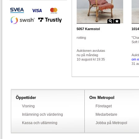
5057
Karmstol
1014
rotting
"Cha
Soft 
Auktionen avslutas
nu på måndag
Aukt
10 augusti kl 19:35
om e
31 au
Öppettider
Om Metropol
Visning
Företaget
Inlämning och värdering
Medarbetare
Kassa och utlämning
Jobba på Metropol