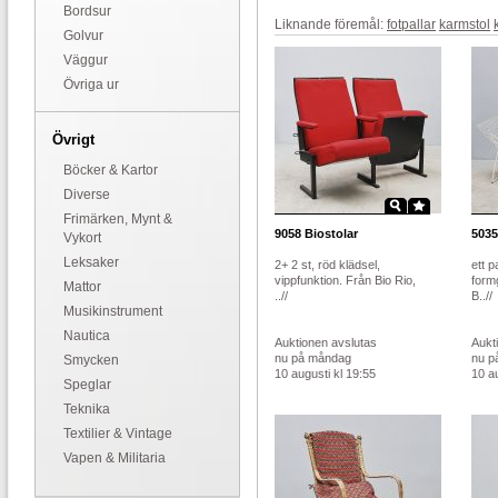
Bordsur
Liknande föremål:
fotpallar
karmstol
Golvur
Väggur
Övriga ur
Övrigt
Böcker & Kartor
Diverse
Frimärken, Mynt &
9058
Biostolar
5035
Vykort
Leksaker
2+ 2 st, röd klädsel,
ett p
vippfunktion. Från Bio Rio,
form
Mattor
..//
B..//
Musikinstrument
Nautica
Auktionen avslutas
Aukt
nu på måndag
nu p
Smycken
10 augusti kl 19:55
10 au
Speglar
Teknika
Textilier & Vintage
Vapen & Militaria