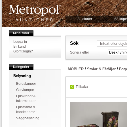
Auktioner
Så köpe
Mina sidor
Logga in
Sök
Bli kund
Glömt login?
Sortera efter
Kategorier
MÖBLER
/
Stolar & Fåtöljer
/
Fotp
Belysning
Bordslampor
Tillbaka
Golvlampor
Ljuskronor &
takarmaturer
Ljusstakar &
kandelabrar
Väggbelysning