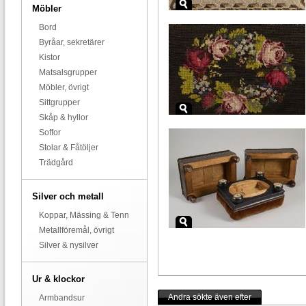
Möbler
Bord
Byråar, sekretärer
Kistor
Matsalsgrupper
Möbler, övrigt
Sittgrupper
Skåp & hyllor
Soffor
Stolar & Fåtöljer
Trädgård
Silver och metall
Koppar, Mässing & Tenn
Metallföremål, övrigt
Silver & nysilver
Ur & klockor
Andra sökte även efter
Armbandsur