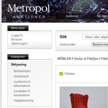
Auktioner
Så köpe
Mina sidor
Logga in
Sök
Bli kund
Glömt login?
Sortera efter
Kategorier
MÖBLER
/
Stolar & Fåtöljer
/
Fåtö
Belysning
Bordslampor
Tillbaka
Golvlampor
Ljuskronor &
takarmaturer
Ljusstakar &
kandelabrar
Väggbelysning