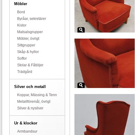
Möbler
Bord
Byråar, sekretärer
Kistor
Matsalsgrupper
Möbler, övrigt
Sittgrupper
Skåp & hyllor
Soffor
Stolar & Fåtöljer
Trädgård
Silver och metall
Koppar, Mässing & Tenn
Metallföremål, övrigt
Silver & nysilver
Ur & klockor
Armbandsur