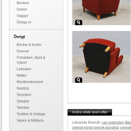
Bordsur
Golvur
Väggur
Övriga ur
Övrigt
Böcker & Kartor
Diverse
Frimärken, Mynt &
Vykort
Leksaker
Mattor
Musikinstrument
Nautica
Smycken
Speglar
Teknika
Andra sökte även efter
Textilier & Vintage
Vapen & Militaria
Liknande föremål:
carl malmsten
fåtö
svensk konst
svensk konstnär
svensk