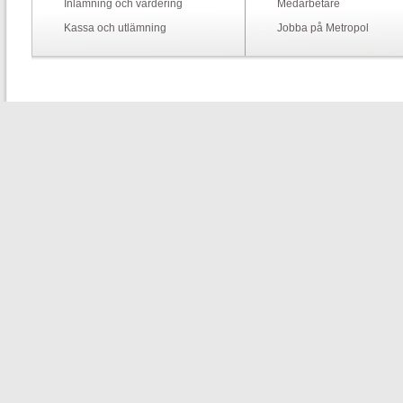
Inlämning och värdering
Medarbetare
Kassa och utlämning
Jobba på Metropol