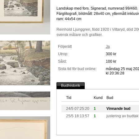
Landskap med fors. Signerad, numrerad 99/460.
Färglitografi, bildmått: 28x40 cm, yttermått inklusi
ram: 44x54 cm
Reinhold Ljunggren, född 1920 i Vittaryd, död 20
svensk målare och grafiker.
Följerätt
Ja
Utrop:
300 kr
Såld:
100 kr
Sista tid för bud online:
måndag 25 maj 20
kl 20:36:28
Budhistorik
Tid
Kund
Bud
24/5 07:25:20
1
Vinnande bud
25/5 18:13:57
1
justering av budtak