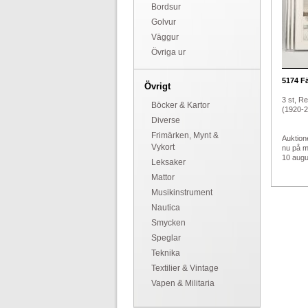
Bordsur
Golvur
Väggur
Övriga ur
5174
Fä
Övrigt
3 st, R
Böcker & Kartor
(1920-20
Diverse
Frimärken, Mynt &
Auktion
Vykort
nu på 
10 augus
Leksaker
Mattor
Musikinstrument
Nautica
Smycken
Speglar
Teknika
Textilier & Vintage
Vapen & Militaria