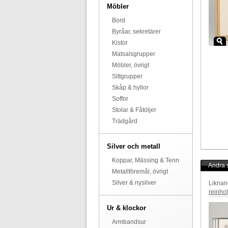
Möbler
Bord
Byråar, sekretärer
Kistor
Matsalsgrupper
Möbler, övrigt
Sittgrupper
Skåp & hyllor
Soffor
Stolar & Fåtöljer
Trädgård
Silver och metall
Koppar, Mässing & Tenn
Andra s
Metallföremål, övrigt
Silver & nysilver
Liknan
reinho
Ur & klockor
Armbandsur