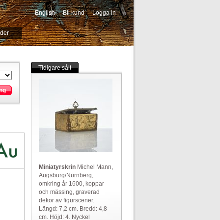
English
Bli kund
Logga in
-->
ider
Tidigare sålt
ng
Miniatyrskrin
Michel Mann,
Augsburg/Nürnberg,
omkring år 1600, koppar
och mässing, graverad
dekor av figurscener.
Längd: 7,2 cm. Bredd: 4,8
cm. Höjd: 4. Nyckel