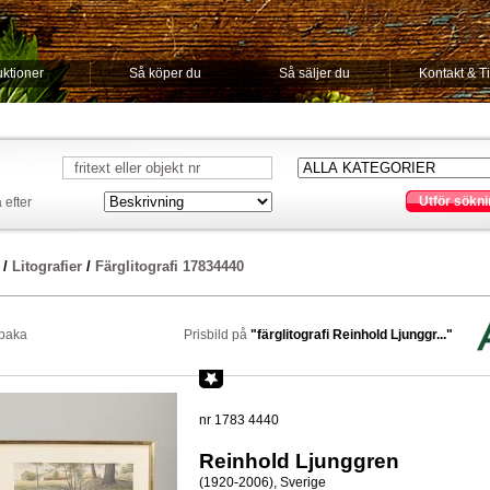
ktioner
Så köper du
Så säljer du
Kontakt & T
Utför sökni
 efter
/
Litografier
/
Färglitografi 17834440
lbaka
Prisbild på
"färglitografi Reinhold Ljunggr..."
nr 1783 4440
Reinhold Ljunggren
(1920-2006), Sverige