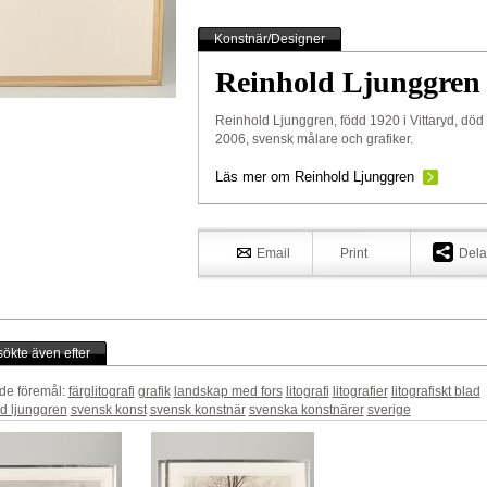
Konstnär/Designer
Reinhold Ljunggren
Reinhold Ljunggren, född 1920 i Vittaryd, död
2006, svensk målare och grafiker.
Läs mer om Reinhold Ljunggren
Email
Print
Dela
ökte även efter
de föremål:
färglitografi
grafik
landskap med fors
litografi
litografier
litografiskt blad
ld ljunggren
svensk konst
svensk konstnär
svenska konstnärer
sverige