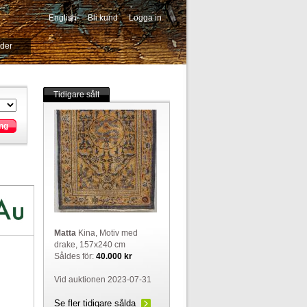
English
Bli kund
Logga in
-->
ider
Tidigare sålt
ng
Matta
Kina, Motiv med
drake, 157x240 cm
Såldes för:
40.000 kr
Vid auktionen 2023-07-31
Se fler tidigare sålda