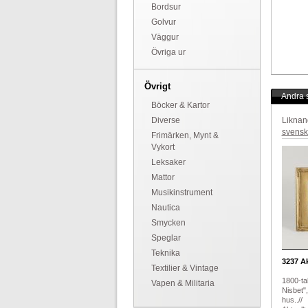
Bordsur
Golvur
Väggur
Övriga ur
Övrigt
Andra s
Böcker & Kartor
Diverse
Liknan
svensk
Frimärken, Mynt &
Vykort
Leksaker
Mattor
Musikinstrument
Nautica
Smycken
Speglar
Teknika
3237
Ak
Textilier & Vintage
1800-ta
Vapen & Militaria
Nisbet"
hus..//