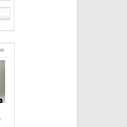
när
/