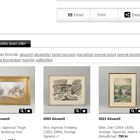
Email
Print
Dela
ökte även efter
de föremål:
akvarell
akvareller
berta hansson
paradiset
svensk konst
svensk konst
a konstnärer
sverige
vattenfärg
varell
5065
Akvarell
5023
Akvarell
l. Signerad "Hugh
Bror Ingemar Fröberg
Ellen Jolin (1854-1939),
, landskap med
(1921-1999), Sverige.
Sverige. Signerad, datera../
Signera..//
Aktuellt bud:
700 kr