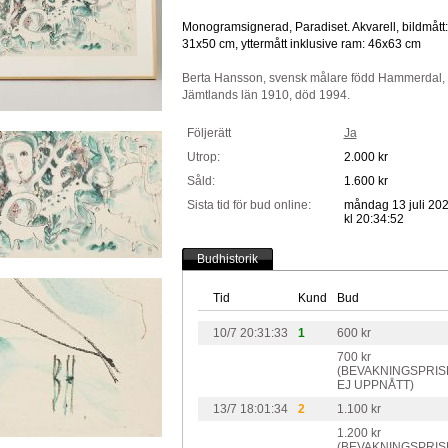
Monogramsignerad, Paradiset. Akvarell, bildmått:
31x50 cm, yttermått inklusive ram: 46x63 cm
Berta Hansson, svensk målare född Hammerdal,
Jämtlands län 1910, död 1994.
Följerätt
Ja
Utrop:
2.000 kr
Såld:
1.600 kr
Sista tid för bud online:
måndag 13 juli 20
kl 20:34:52
Budhistorik
Tid
Kund
Bud
10/7 20:31:33
1
600 kr
700 kr
(BEVAKNINGSPRIS
EJ UPPNÅTT)
13/7 18:01:34
2
1.100 kr
1.200 kr
(BEVAKNINGSPRIS