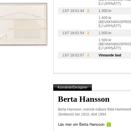
EJ UPPNÅTT)
13/7 18:01:44
2
1.300 kr
1.400 kr
(BEVAKNINGSPRIS
EJ UPPNÅTT)
13/7 18:01:54
2
1.500 kr
1.500 kr
(BEVAKNINGSPRIS
EJ UPPNÅTT)
13/7 18:02:07
2
Vinnande bud
Konstnär/Designer
Berta Hansson
Berta Hansson, svensk målare född Hammerd
Jämtlands län 1910, död 1994.
Läs mer om Berta Hansson