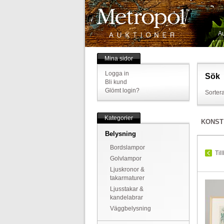
Au
Mina sidor
Logga in
Sök
Bli kund
Glömt login?
Sortera
Kategorier
KONST
Belysning
Bordslampor
Til
Golvlampor
Ljuskronor &
takarmaturer
Ljusstakar &
kandelabrar
Väggbelysning