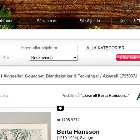
ktioner
Så köper du
Så säljer du
Kontakt & T
Utför sökni
 efter
/
Akvareller, Gouacher, Blandtekniker & Teckningar
/
Akvarell 17959372
lbaka
Prisbild på
"akvarell Berta Hansson..."
nr 1795 9372
Berta Hansson
(1910-1994), Sverige