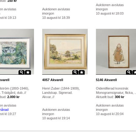
 bud:
150 kr
Auktionen avslutas
en avslutas
Auktionen avslutas
imorgon
n
imorgon
10 augusti kl 18:03
ti kl 19:13
10 augusti kl 18:39
varell
4057
Akvarell
5146
Akvarell
llström (1893-1946),
Henri Zuber (1844-1909),
Oidentifierad konstnär.
 Trädgård, dub..//
Landskap. Signerad.
Monogramsignatur, flicka, ..
 bud:
2.000 kr
Akvar..//
Aktuellt bud:
300 kr
en avslutas
Auktionen avslutas
månad
Auktionen avslutas
imorgon
ti kl 19:27
imorgon
10 augusti kl 20:04
10 augusti kl 19:14