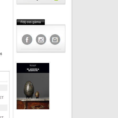
Följ oss gärna
26
ET
ET