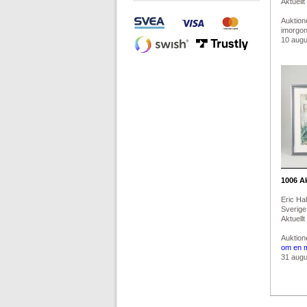
Aktuellt
Auktion
imorgo
10 augus
1006
Ak
Eric Ha
Sverige.
Aktuellt
Auktion
om en 
31 augus