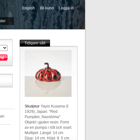
English
Bli kund
Logga in
-->
ider
Tidigare sålt
ng
Skulptur
Yayoi Kusama (f.
1929), Japan. "Red
dan
Pumpkin, Naoshima".
Objekt i gjuten resin. Form
av en pumpa i rött och svart.
Multipel. Längd: 14 cm.
Djup: 14 cm. Höjd: 9. 5 cm.