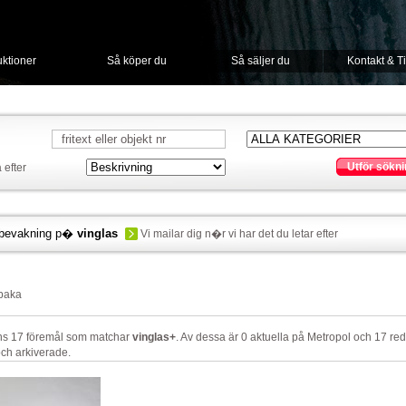
ktioner
Så köper du
Så säljer du
Kontakt & T
Utför sökni
 efter
bevakning p�
vinglas
Vi mailar dig n�r vi har det du letar efter
lbaka
nns 17 föremål som matchar
vinglas+
. Av dessa är 0 aktuella på Metropol och 17 re
ch arkiverade.