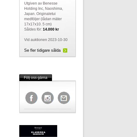
Utgiven av Benesse
Holding Inc, Naoshima,
Japan. Originaletui
medföljer (lådan mäter
17x17x10. 5 cm)
Såldes för:
14.000 kr
Vid auktionen 2023-10-30
Se fler tidigare sålda
Följ oss gärna