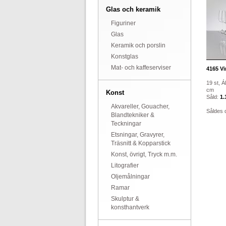
Glas och keramik
Figuriner
Glas
Keramik och porslin
Konstglas
Mat- och kaffeserviser
4165
Vi
19 st, Á
cm
Konst
Såld:
1.
Akvareller, Gouacher,
Såldes 
Blandtekniker &
Teckningar
Etsningar, Gravyrer,
Träsnitt & Kopparstick
Konst, övrigt, Tryck m.m.
Litografier
Oljemålningar
Ramar
Skulptur &
konsthantverk