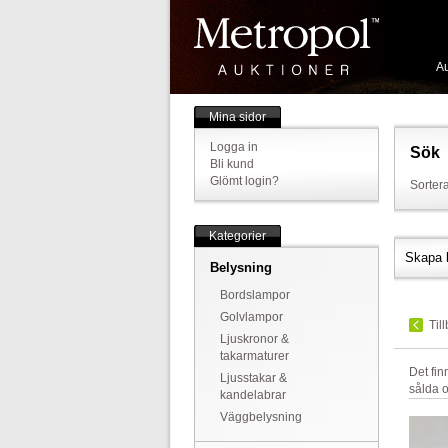
Au
Mina sidor
Logga in
Sök
Bli kund
Glömt login?
Sortera
Kategorier
Skapa 
Belysning
Bordslampor
Golvlampor
Til
Ljuskronor &
takarmaturer
Det fi
Ljusstakar &
sålda o
kandelabrar
Väggbelysning