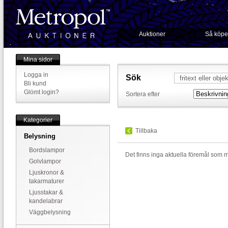
Auktioner
Så köpe
Mina sidor
Logga in
Sök
Bli kund
Glömt login?
Sortera efter
Kategorier
Tillbaka
Belysning
Bordslampor
Det finns inga aktuella föremål som 
Golvlampor
Ljuskronor &
takarmaturer
Ljusstakar &
kandelabrar
Väggbelysning