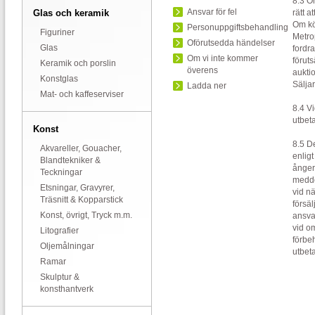
8.3 O
Ansvar för fel
Glas och keramik
rätt a
Om kö
Personuppgiftsbehandling
Figuriner
Metrop
Oförutsedda händelser
Glas
fordra
Om vi inte kommer
förut
Keramik och porslin
överens
aukti
Konstglas
Sälja
Ladda ner
Mat- och kaffeserviser
8.4 Vi
utbeta
Konst
8.5 D
Akvareller, Gouacher,
enlig
Blandtekniker &
ångerr
Teckningar
meddel
Etsningar, Gravyrer,
vid nä
Träsnitt & Kopparstick
försäl
Konst, övrigt, Tryck m.m.
ansva
vid o
Litografier
förbeh
Oljemålningar
utbeta
Ramar
Skulptur &
konsthantverk