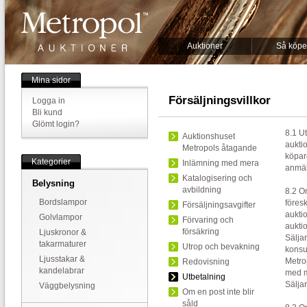
Auktioner
Så köpe
Mina sidor
Försäljningsvillkor
Logga in
Bli kund
Glömt login?
8.1 Ut
Auktionshuset
auktio
Metropols åtagande
köpar
Kategorier
Inlämning med mera
anmäl
Katalogisering och
Belysning
avbildning
8.2 O
Bordslampor
föresk
Försäljningsavgifter
auktio
Golvlampor
Förvaring och
auktio
försäkring
Ljuskronor &
Sälja
takarmaturer
Utrop och bevakning
konsu
Ljusstakar &
Metro
Redovisning
kandelabrar
med m
Utbetalning
Sälja
Väggbelysning
Om en post inte blir
såld