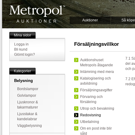
Auktioner
Så köpe
Mina sidor
Försäljningsvillkor
Logga in
Bli kund
Glömt login?
7.1 Sä
Auktionshuset
del av
Metropols åtagande
och p
Kategorier
Inlämning med mera
Katalogisering och
7.2 Ef
Belysning
avbildning
redogö
Bordslampor
Försäljningsavgifter
Golvlampor
Förvaring och
försäkring
Ljuskronor &
takarmaturer
Utrop och bevakning
Ljusstakar &
Redovisning
kandelabrar
Utbetalning
Väggbelysning
Om en post inte blir
såld