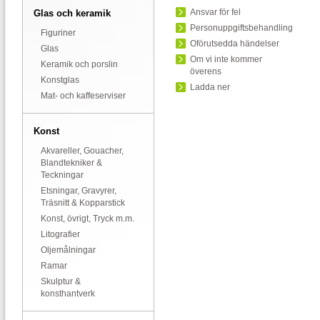
Ansvar för fel
Glas och keramik
Personuppgiftsbehandling
Figuriner
Oförutsedda händelser
Glas
Om vi inte kommer
Keramik och porslin
överens
Konstglas
Ladda ner
Mat- och kaffeserviser
Konst
Akvareller, Gouacher,
Blandtekniker &
Teckningar
Etsningar, Gravyrer,
Träsnitt & Kopparstick
Konst, övrigt, Tryck m.m.
Litografier
Oljemålningar
Ramar
Skulptur &
konsthantverk