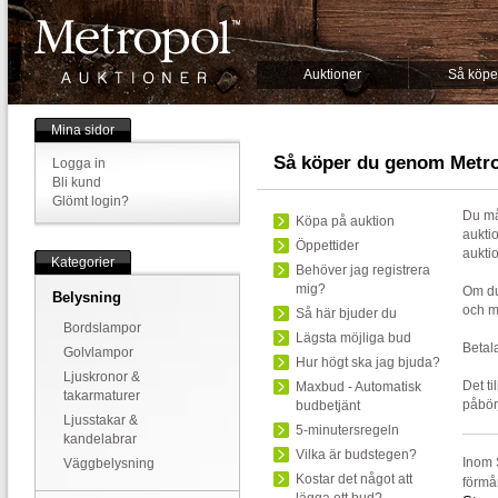
Auktioner
Så köpe
Mina sidor
Så köper du genom Metr
Logga in
Bli kund
Glömt login?
Du må
Köpa på auktion
auktio
Öppettider
aukti
Kategorier
Behöver jag registrera
mig?
Om du
Belysning
och ma
Så här bjuder du
Bordslampor
Lägsta möjliga bud
Betal
Golvlampor
Hur högt ska jag bjuda?
Ljuskronor &
Det t
Maxbud - Automatisk
takarmaturer
påbör
budbetjänt
Ljusstakar &
5-minutersregeln
kandelabrar
Vilka är budstegen?
Inom 
Väggbelysning
Kostar det något att
förmå