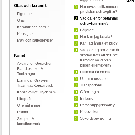
lägga ett bud?
Stor
Glas och keramik
Hur mycket tillkommer i
provision och avgifter?
Figuriner
Vad gäller för betalning
Glas
och avhämtning?
Keramik och porslin
Följerätt
Konstglas
Hur kan jag betala?
Mat- och kaffeserviser
Kan jag ångra ett bud?
Vad gör jag om varan är
Konst
skadad trots att det inte
framgick av varken
Akvareller, Gouacher,
bilden eller texten?
Blandtekniker &
Fullmakt för ombud
Teckningar
Utlämningsställen
Etsningar, Gravyrer,
Transportörer
Träsnitt & Kopparstick
Glömt login
Konst, övrigt, Tryck m.m.
Bli kund
Litografier
Personuppgiftspolicy
Oljemålningar
Köpevillkor
Ramar
Sökordsbevakning
Skulptur &
konsthantverk