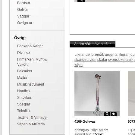
Bordsur
Golvur
Väggur
Övriga ur
Övrigt
Andra sökte även efter
Böcker & Kartor
Diverse
Liknande föremål:
argenta
filigran
gu
Frimärken, Mynt &
skandinavien
skålar
svensk keramik
Vykort
kåge
Leksaker
Mattor
Musikinstrument
Nautica
Smycken
Speglar
Teknika
Textilier & Vintage
4169
Golvvas
5073
Vapen & Militaria
Konstglas. Höjd: 59 cm
+ lju
Aktuellt bud:
150 kr
annat