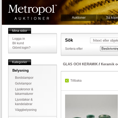
Auktioner
Så köpe
Mina sidor
Logga in
Sök
Bli kund
Glömt login?
Sortera efter
Kategorier
GLAS OCH KERAMIK
/
Keramik o
Belysning
Bordslampor
Tillbaka
Golvlampor
Ljuskronor &
takarmaturer
Ljusstakar &
kandelabrar
Väggbelysning