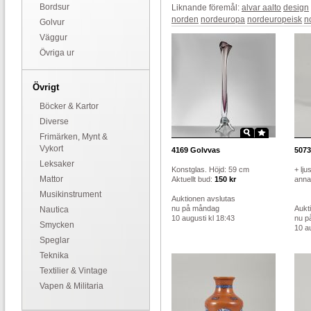
Bordsur
Liknande föremål:
alvar aalto
design
norden
nordeuropa
nordeuropeisk
n
Golvur
Väggur
Övriga ur
Övrigt
Böcker & Kartor
Diverse
Frimärken, Mynt &
Vykort
4169
Golvvas
5073
Leksaker
Konstglas. Höjd: 59 cm
+ lju
Mattor
Aktuellt bud:
150 kr
annat
Musikinstrument
Auktionen avslutas
nu på måndag
Aukt
Nautica
10 augusti kl 18:43
nu p
Smycken
10 au
Speglar
Teknika
Textilier & Vintage
Vapen & Militaria