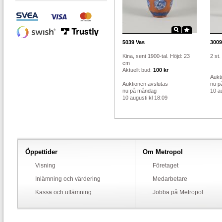
5039
Vas
3009
Kina, sent 1900-tal. Höjd: 23
2 st
cm
Aktuellt bud:
100 kr
Aukt
Auktionen avslutas
nu p
nu på måndag
10 au
10 augusti kl 18:09
Öppettider
Om Metropol
Visning
Företaget
Inlämning och värdering
Medarbetare
Kassa och utlämning
Jobba på Metropol