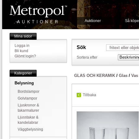
Auktioner
Så köpe
Mina sidor
Logga in
Sök
Bli kund
Glömt login?
Sortera efter
Kategorier
GLAS OCH KERAMIK
/
Glas
/
Vas
Belysning
Bordslampor
Tillbaka
Golvlampor
Ljuskronor &
takarmaturer
Ljusstakar &
kandelabrar
Väggbelysning