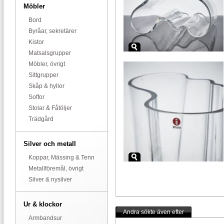
Möbler
Bord
Byråar, sekretärer
Kistor
Matsalsgrupper
Möbler, övrigt
Sittgrupper
Skåp & hyllor
Soffor
Stolar & Fåtöljer
Trädgård
Silver och metall
Koppar, Mässing & Tenn
Metallföremål, övrigt
Silver & nysilver
Ur & klockor
Andra sökte även efter
Armbandsur