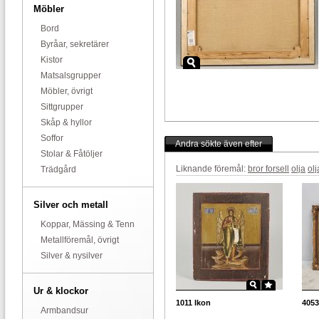
Möbler
Bord
Byråar, sekretärer
Kistor
Matsalsgrupper
Möbler, övrigt
Sittgrupper
Skåp & hyllor
Soffor
Andra sökte även efter
Stolar & Fåtöljer
Liknande föremål:
bror forsell
olja
ol
Trädgård
Silver och metall
Koppar, Mässing & Tenn
Metallföremål, övrigt
Silver & nysilver
Ur & klockor
1011
Ikon
4053
Armbandsur