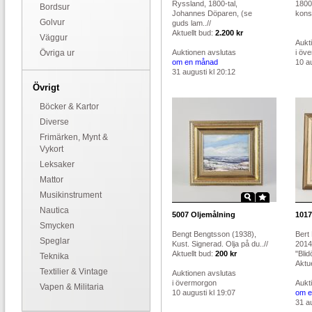
Ryssland, 1800-tal,
1800-
Bordsur
Johannes Döparen, (se
konst
Golvur
guds lam..//
Aktuellt bud:
2.200 kr
Väggur
Aukt
Övriga ur
Auktionen avslutas
i öv
om en månad
10 au
31 augusti kl 20:12
Övrigt
Böcker & Kartor
Diverse
Frimärken, Mynt &
Vykort
Leksaker
Mattor
Musikinstrument
Nautica
5007
Oljemålning
1017
Smycken
Bengt Bengtsson (1938),
Bert
Speglar
Kust. Signerad. Olja på du..//
2014
Aktuellt bud:
200 kr
"Blid
Teknika
Aktue
Textilier & Vintage
Auktionen avslutas
i övermorgon
Aukt
Vapen & Militaria
10 augusti kl 19:07
om e
31 au