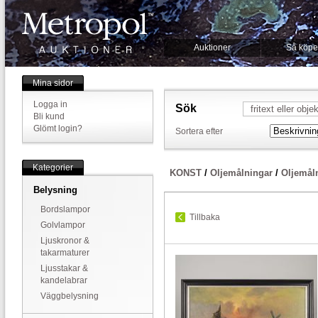
Auktioner
Så köpe
Mina sidor
Logga in
Sök
Bli kund
Glömt login?
Sortera efter
Kategorier
KONST
/
Oljemålningar
/
Oljemål
Belysning
Bordslampor
Tillbaka
Golvlampor
Ljuskronor &
takarmaturer
Ljusstakar &
kandelabrar
Väggbelysning