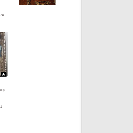
020
00),
11