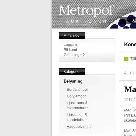
Au
Mina sidor
Kons
Logga in
Bli kund
Glömt login?
Til
Kategorier
A
B
C
Belysning
Ma
Bordslampor
Golvlampor
1911-2
Ljuskronor &
takarmaturer
Mari Si
Ljusstakar &
Rysslan
kandelabrar
skulptö
Väggbelysning
Mari S