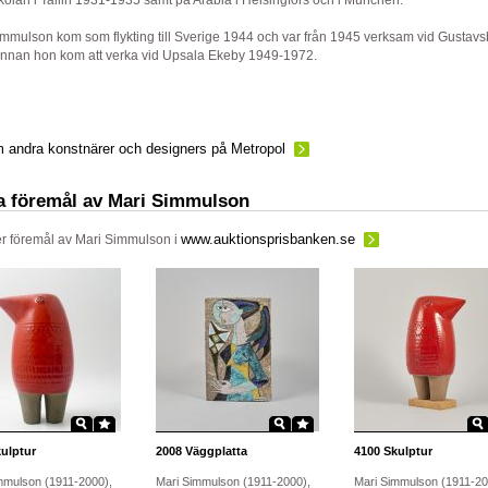
olan i Tallin 1931-1935 samt på Arabia i Helsingfors och i München.
mmulson kom som flykting till Sverige 1944 och var från 1945 verksam vid Gustav
 innan hon kom att verka vid Upsala Ekeby 1949-1972.
 andra konstnärer och designers på Metropol
a föremål av Mari Simmulson
www.auktionsprisbanken.se
ler föremål av
Mari Simmulson
i
ulptur
2008
Väggplatta
4100
Skulptur
mmulson (1911-2000),
Mari Simmulson (1911-2000),
Mari Simmulson (1911-20