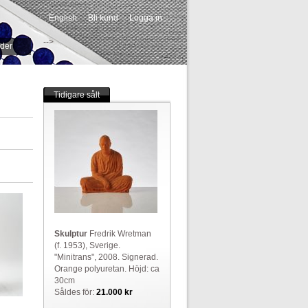
English
Bli kund
Logga in
-->
ider
Tidigare sålt
Skulptur
Fredrik Wretman
(f. 1953), Sverige.
"Minitrans", 2008. Signerad.
Orange polyuretan. Höjd: ca
30cm
Såldes för:
21.000 kr