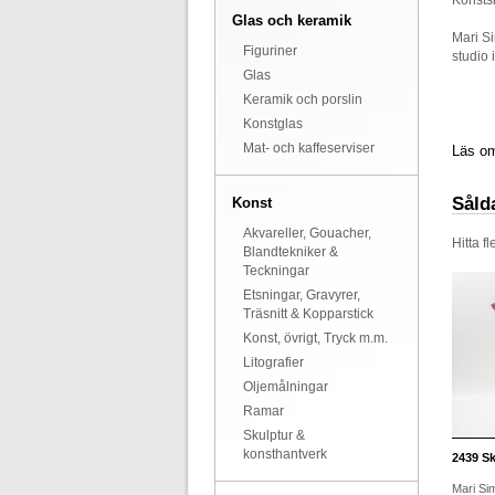
Konstsk
Glas och keramik
Mari Si
Figuriner
studio
Glas
Keramik och porslin
Konstglas
Mat- och kaffeserviser
Läs om
Såld
Konst
Akvareller, Gouacher,
Hitta f
Blandtekniker &
Teckningar
Etsningar, Gravyrer,
Träsnitt & Kopparstick
Konst, övrigt, Tryck m.m.
Litografier
Oljemålningar
Ramar
Skulptur &
konsthantverk
2439
Sk
Mari Si