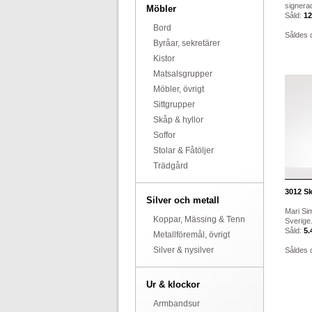
signerad
Möbler
Såld:
12
Bord
Såldes 
Byråar, sekretärer
Kistor
Matsalsgrupper
Möbler, övrigt
Sittgrupper
Skåp & hyllor
Soffor
Stolar & Fåtöljer
Trädgård
3012
Sk
Silver och metall
Mari Si
Koppar, Mässing & Tenn
Sverige.
Såld:
5.
Metallföremål, övrigt
Silver & nysilver
Såldes 
Ur & klockor
Armbandsur