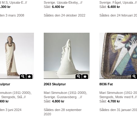
 M.S, Upsala-E..//
Sverige. Upsala-Ekeby,..//
Sverige. Fågel, Upsala..//
.300 kr
Såld:
6.400 kr
Såld:
6.400 kr
den 3 mars 2008
Såldes den 24 oktober 2022
Såldes den 24 februari 2
ulptur
2063
Skulptur
8036
Fat
mmulson (1911-2000),
Mari Simmulson (1911-2000),
Mari Simmulson (1911-20
 Stengods, Stå..//
Sverige. Gustavsberg. ..//
Stengods, Motiv med fl..//
400 kr
Såld:
4.800 kr
Såld:
4.700 kr
den 3 juni 2024
Såldes den 28 september
Såldes den 31 januari 20
2020