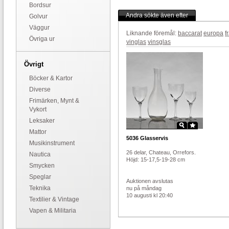
Bordsur
Andra sökte även efter
Golvur
Väggur
Liknande föremål:
baccarat
europa
f
Övriga ur
vinglas
vinsglas
Övrigt
Böcker & Kartor
Diverse
Frimärken, Mynt &
Vykort
Leksaker
Mattor
5036
Glasservis
Musikinstrument
26 delar, Chateau, Orrefors.
Nautica
Höjd: 15-17,5-19-28 cm
Smycken
Speglar
Auktionen avslutas
Teknika
nu på måndag
10 augusti kl 20:40
Textilier & Vintage
Vapen & Militaria