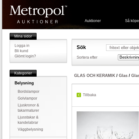
Auktioner
Så köpe
Mina sidor
Logga in
Sök
Bli kund
Glömt login?
Sortera efter
Kategorier
GLAS OCH KERAMIK
/
Glas
/
Gla
Belysning
Bordslampor
Tillbaka
Golvlampor
Ljuskronor &
takarmaturer
Ljusstakar &
kandelabrar
Väggbelysning