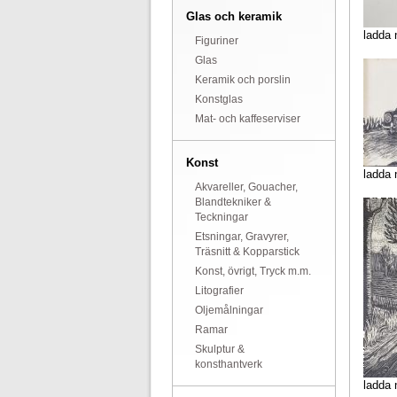
Glas och keramik
ladda 
Figuriner
Glas
Keramik och porslin
Konstglas
Mat- och kaffeserviser
Konst
ladda 
Akvareller, Gouacher,
Blandtekniker &
Teckningar
Etsningar, Gravyrer,
Träsnitt & Kopparstick
Konst, övrigt, Tryck m.m.
Litografier
Oljemålningar
Ramar
Skulptur &
konsthantverk
ladda 