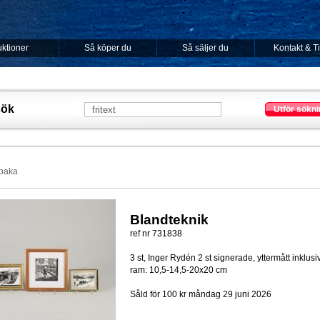
ktioner
Så köper du
Så säljer du
Kontakt & T
sök
Utför sökni
lbaka
Blandteknik
ref nr 731838
3 st, Inger Rydén 2 st signerade, yttermått inklusi
ram: 10,5-14,5-20x20 cm
Såld för 100 kr
måndag 29 juni 2026