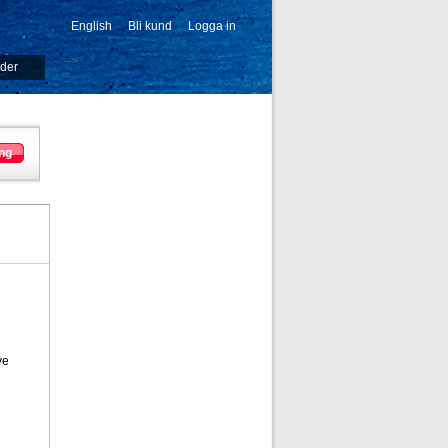
English
Bli kund
Logga in
-->
ider
ng
ve