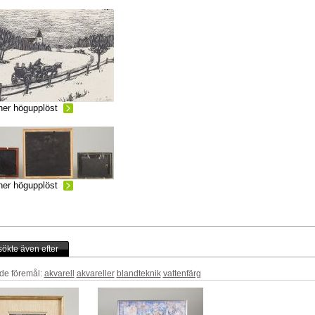
ner högupplöst
ner högupplöst
ökte även efter
de föremål:
akvarell
akvareller
blandteknik
vattenfärg