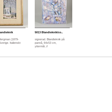
andteknik
5013
Blandteknik/co..
Bergman (1879-
signerad. Blandteknik på
verige. Italienskt
pannå, 64x53 cm,
yttermåt..//