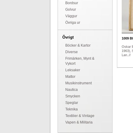
Bordsur
Golvur
Väggur
Övriga ur
Övrigt
1009
Bl
Böcker & Kartor
Oskar 
1963), S
Diverse
Lan..//
Frimärken, Mynt &
Vykort
Leksaker
Mattor
Musikinstrument
Nautica
Smycken
Speglar
Teknika
Textilier & Vintage
Vapen & Militaria