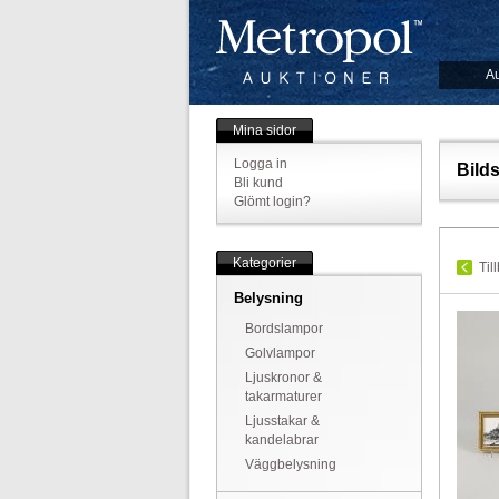
Au
Mina sidor
Logga in
Bild
Bli kund
Glömt login?
Kategorier
Til
Belysning
Bordslampor
Golvlampor
Ljuskronor &
takarmaturer
Ljusstakar &
kandelabrar
Väggbelysning