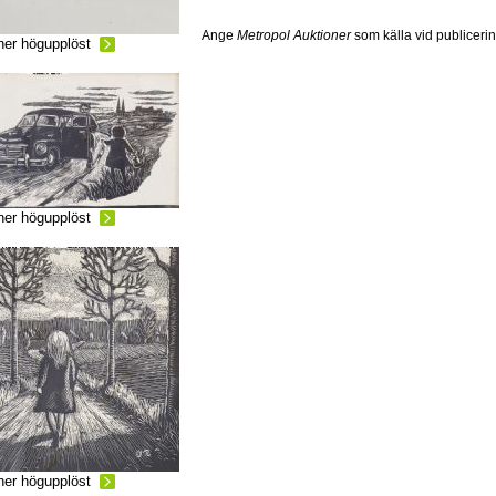
Ange
Metropol Auktioner
som källa vid publiceri
ner högupplöst
ner högupplöst
ner högupplöst