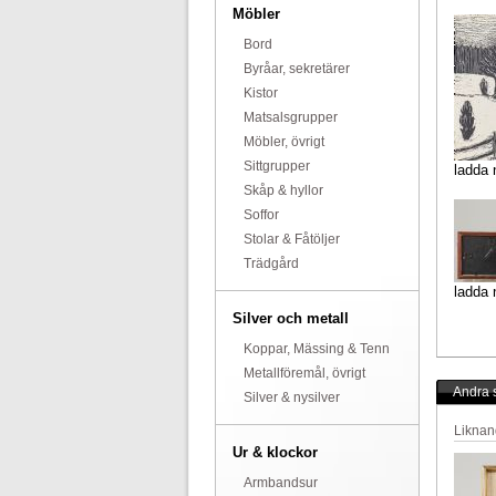
Möbler
Bord
Byråar, sekretärer
Kistor
Matsalsgrupper
Möbler, övrigt
Sittgrupper
ladda 
Skåp & hyllor
Soffor
Stolar & Fåtöljer
Trädgård
ladda 
Silver och metall
Koppar, Mässing & Tenn
Metallföremål, övrigt
Andra s
Silver & nysilver
Liknan
Ur & klockor
Armbandsur