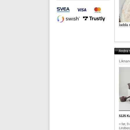
ladda 
Andra s
Liknan
5125
Ka
+ fat, 9
Lindberg