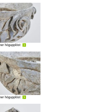
ner högupplöst
ner högupplöst