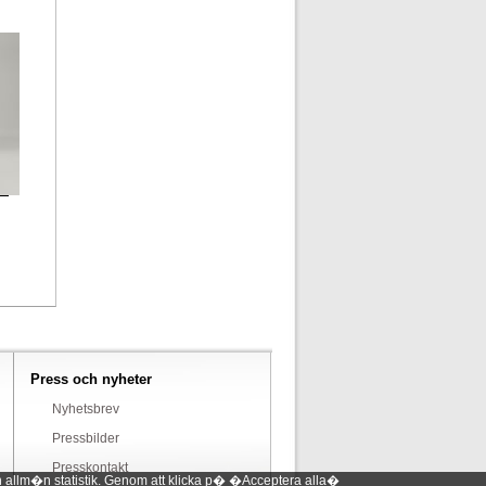
Press och nyheter
Nyhetsbrev
Pressbilder
Presskontakt
 allm�n statistik. Genom att klicka p� �Acceptera alla�