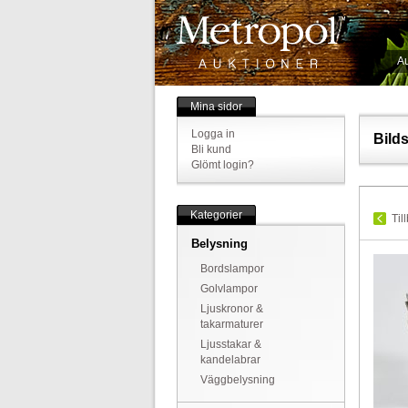
Au
Mina sidor
Logga in
Bild
Bli kund
Glömt login?
Kategorier
Til
Belysning
Bordslampor
Golvlampor
Ljuskronor &
takarmaturer
Ljusstakar &
kandelabrar
Väggbelysning