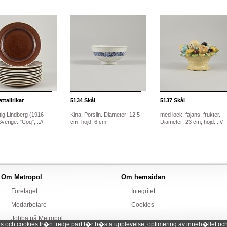
ttallrikar
5134
Skål
5137
Skål
tig Lindberg (1916-
Kina, Porslin. Diameter: 12,5
med lock, fajans, frukter.
verige. "Coq", ..//
cm, höjd: 6 cm
Diameter: 23 cm, höjd: ..//
Om Metropol
Om hemsidan
Företaget
Integritet
Medarbetare
Cookies
Jobba på Metropol
ch cookies fr�n tredje part f�r b�sta upplevelse, optimering av inneh�llet och