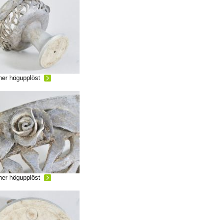
ner högupplöst
ner högupplöst