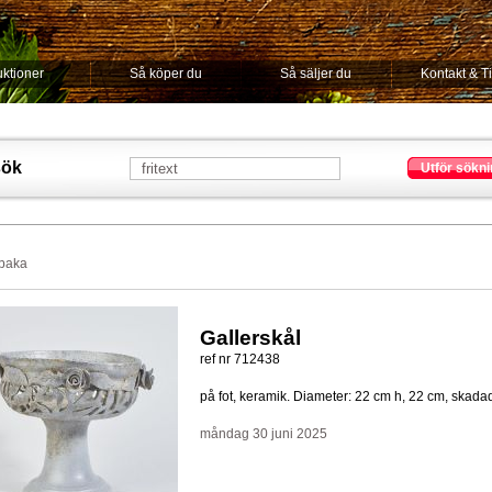
ktioner
Så köper du
Så säljer du
Kontakt & T
sök
Utför sökni
lbaka
Gallerskål
ref nr 712438
på fot, keramik. Diameter: 22 cm h, 22 cm, skada
måndag 30 juni 2025