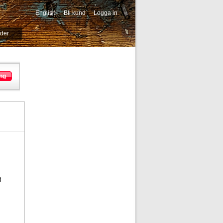
English
Bli kund
Logga in
-->
ider
ng
d