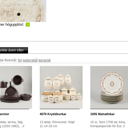
ner högupplöst
ökte även efter
de föremål:
fot
gallerskål
keramik
rotter
4076
Kryddburkar
1005
Mattallrikar
 delar, terma, Stig
13 delar, Rörstrand. Höjd:
10 st, Sent 1700-tal, Kina,
 (1916-1982), ..//
11-14-19 cm
Kompaniporslin för Eur..//