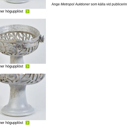
Ange
Metropol Auktioner
som källa vid publiceri
ner högupplöst
ner högupplöst
ner högupplöst