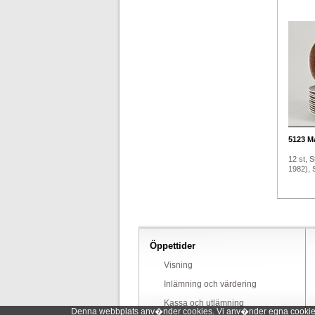
5123
Ma
12 st, S
1982), S
Öppettider
Visning
Inlämning och värdering
Kassa och utlämning
Denna webbplats anv�nder cookies. Vi anv�nder egna cookies o