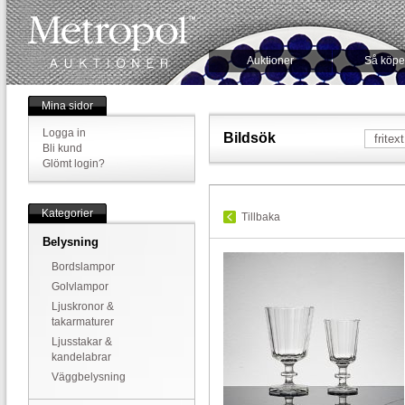
Auktioner
Så köpe
Mina sidor
Logga in
Bildsök
Bli kund
Glömt login?
Kategorier
Tillbaka
Belysning
Bordslampor
Golvlampor
Ljuskronor &
takarmaturer
Ljusstakar &
kandelabrar
Väggbelysning