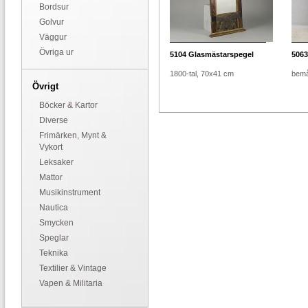
Bordsur
Golvur
Väggur
Övriga ur
5104
Glasmästarspegel
5063
1800-tal, 70x41 cm
bemå
Övrigt
Böcker & Kartor
Diverse
Frimärken, Mynt &
Vykort
Leksaker
Mattor
Musikinstrument
Nautica
Smycken
Speglar
Teknika
Textilier & Vintage
Vapen & Militaria