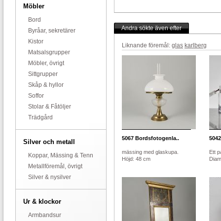
Möbler
Bord
Andra sökte även efter
Byråar, sekretärer
Kistor
Liknande föremål:
glas
karlberg
Matsalsgrupper
Möbler, övrigt
Sittgrupper
Skåp & hyllor
Soffor
Stolar & Fåtöljer
Trädgård
5067
Bordsfotogenla..
5042
Silver och metall
mässing med glaskupa.
Ett p
Koppar, Mässing & Tenn
Höjd: 48 cm
Diame
Metallföremål, övrigt
Silver & nysilver
Ur & klockor
Armbandsur