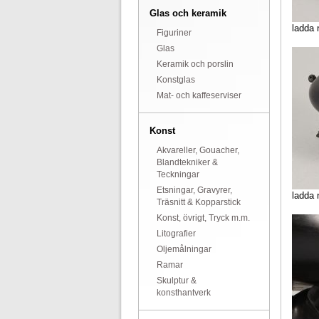
Glas och keramik
ladda 
Figuriner
Glas
Keramik och porslin
Konstglas
Mat- och kaffeserviser
Konst
Akvareller, Gouacher,
Blandtekniker &
Teckningar
Etsningar, Gravyrer,
ladda 
Träsnitt & Kopparstick
Konst, övrigt, Tryck m.m.
Litografier
Oljemålningar
Ramar
Skulptur &
konsthantverk