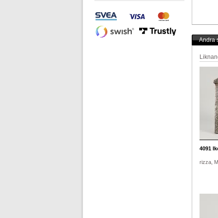
Andra s
Liknan
4091
Ik
rizza, 