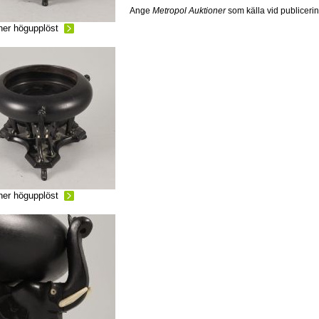
Ange
Metropol Auktioner
som källa vid publiceri
ner högupplöst
ner högupplöst