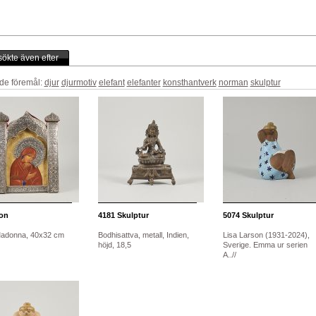
ökte även efter
de föremål:
djur
djurmotiv
elefant
elefanter
konsthantverk
norman
skulptur
on
4181
Skulptur
5074
Skulptur
Madonna, 40x32 cm
Bodhisattva, metall, Indien,
Lisa Larson (1931-2024),
höjd, 18,5
Sverige. Emma ur serien
A..//