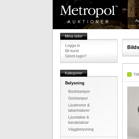
Au
Mina sidor
Logga in
Bild
Bli kund
Glömt login?
Kategorier
Til
Belysning
Bordslampor
Golvlampor
Ljuskronor &
takarmaturer
Ljusstakar &
kandelabrar
Väggbelysning