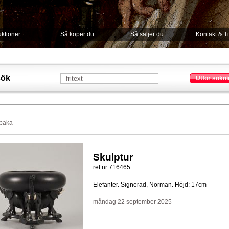
ktioner
Så köper du
Så säljer du
Kontakt & T
sök
Utför sökni
lbaka
Skulptur
ref nr 716465
Elefanter. Signerad, Norman. Höjd: 17cm
måndag 22 september 2025