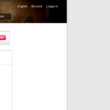
English
Bli kund
Logga in
-->
ider
ng