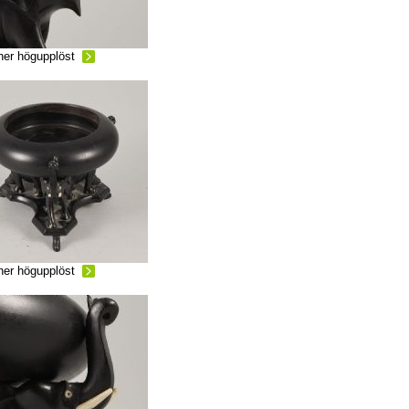
ner högupplöst
ner högupplöst