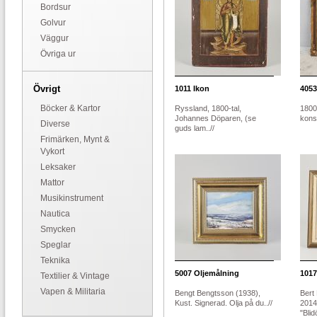
Bordsur
Golvur
Väggur
Övriga ur
Övrigt
1011
Ikon
4053
Böcker & Kartor
Ryssland, 1800-tal,
1800-
Johannes Döparen, (se
konst
Diverse
guds lam..//
Frimärken, Mynt &
Vykort
Leksaker
Mattor
Musikinstrument
Nautica
Smycken
Speglar
Teknika
5007
Oljemålning
1017
Textilier & Vintage
Vapen & Militaria
Bengt Bengtsson (1938),
Bert
Kust. Signerad. Olja på du..//
2014
"Blid