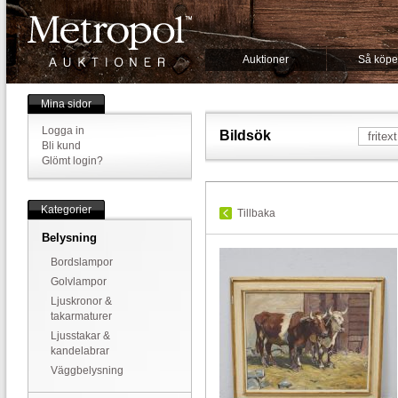
Auktioner
Så köpe
Mina sidor
Logga in
Bildsök
Bli kund
Glömt login?
Kategorier
Tillbaka
Belysning
Bordslampor
Golvlampor
Ljuskronor &
takarmaturer
Ljusstakar &
kandelabrar
Väggbelysning