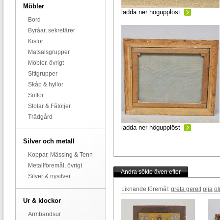
Möbler
ladda ner högupplöst
Bord
Byråar, sekretärer
Kistor
Matsalsgrupper
Möbler, övrigt
Sittgrupper
Skåp & hyllor
Soffor
Stolar & Fåtöljer
Trädgård
ladda ner högupplöst
Silver och metall
Koppar, Mässing & Tenn
Metallföremål, övrigt
Andra sökte även efter
Silver & nysilver
Liknande föremål:
greta gerell
olja
ol
Ur & klockor
Armbandsur