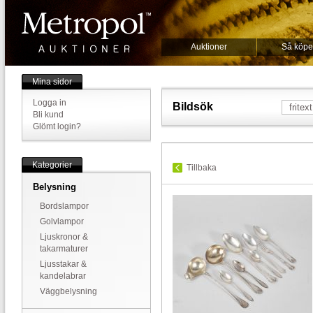
Auktioner
Så köpe
Mina sidor
Logga in
Bildsök
Bli kund
Glömt login?
Kategorier
Tillbaka
Belysning
Bordslampor
Golvlampor
Ljuskronor &
takarmaturer
Ljusstakar &
kandelabrar
Väggbelysning