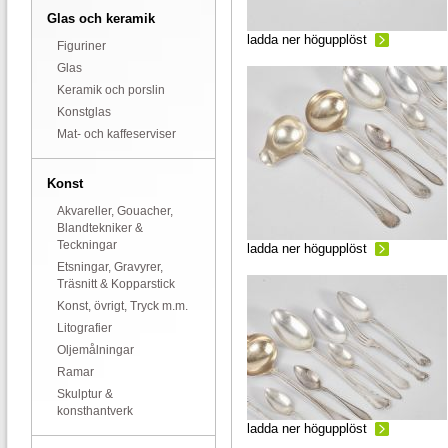
Glas och keramik
ladda ner högupplöst
Figuriner
Glas
Keramik och porslin
Konstglas
Mat- och kaffeserviser
Konst
Akvareller, Gouacher,
Blandtekniker &
Teckningar
ladda ner högupplöst
Etsningar, Gravyrer,
Träsnitt & Kopparstick
Konst, övrigt, Tryck m.m.
Litografier
Oljemålningar
Ramar
Skulptur &
konsthantverk
ladda ner högupplöst