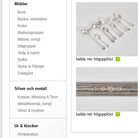
Möbler
Bord
Byråar, sekretärer
Kistor
Matsalsgrupper
Möbler, övrigt
Sittgrupper
Skåp & hyllor
ladda ner högupplöst
Soffor
Stolar & Fåtöljer
Trädgård
Silver och metall
Koppar, Mässing & Tenn
Metallföremål, övrigt
Silver & nysilver
ladda ner högupplöst
Ur & klockor
Armbandsur