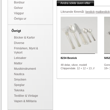
Bordsur
Andra sökte även efter
Golvur
Liknande föremål:
bestick
matbestick
Väggur
Övriga ur
Övrigt
Böcker & Kartor
Diverse
Frimärken, Mynt &
Vykort
Leksaker
8234
Bestick
5052
Mattor
48 delar, silver, modell
Gens
Chippendale. 12 + 12 + 13..//
18+ 
Musikinstrument
Nautica
Smycken
Speglar
Teknika
Textilier & Vintage
Vapen & Militaria