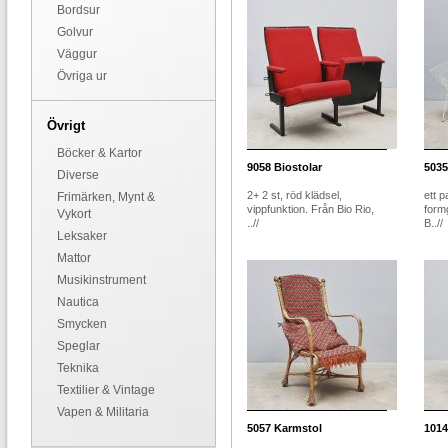
Bordsur
Golvur
Väggur
Övriga ur
Övrigt
Böcker & Kartor
9058
Biostolar
5035
Diverse
2+ 2 st, röd klädsel,
ett p
Frimärken, Mynt &
vippfunktion. Från Bio Rio,
form
Vykort
..//
B..//
Leksaker
Mattor
Musikinstrument
Nautica
Smycken
Speglar
Teknika
Textilier & Vintage
Vapen & Militaria
5057
Karmstol
1014