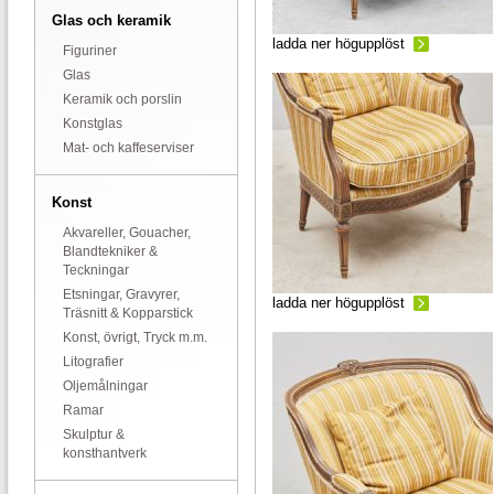
Glas och keramik
ladda ner högupplöst
Figuriner
Glas
Keramik och porslin
Konstglas
Mat- och kaffeserviser
Konst
Akvareller, Gouacher,
Blandtekniker &
Teckningar
Etsningar, Gravyrer,
ladda ner högupplöst
Träsnitt & Kopparstick
Konst, övrigt, Tryck m.m.
Litografier
Oljemålningar
Ramar
Skulptur &
konsthantverk