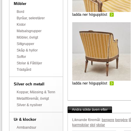
Möbler
Bord
ladda ner högupplöst
Byråar, sekretärer
Kistor
Matsalsgrupper
Möbler, övrigt
Sittgrupper
Skåp & hyllor
Soffor
Stolar & Fåtöljer
Trädgård
ladda ner högupplöst
Silver och metall
Koppar, Mässing & Tenn
Metallföremål, övrigt
Silver & nysilver
Andra sökte även efter
Ur & klockor
Liknande föremål:
bergere
bergère
f
karmstolar
stol
stolar
Armbandsur