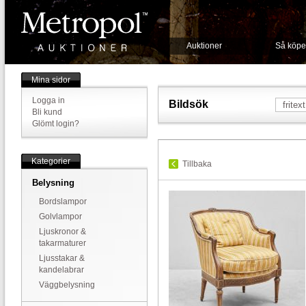
Auktioner
Så köpe
Mina sidor
Logga in
Bildsök
Bli kund
Glömt login?
Kategorier
Tillbaka
Belysning
Bordslampor
Golvlampor
Ljuskronor &
takarmaturer
Ljusstakar &
kandelabrar
Väggbelysning