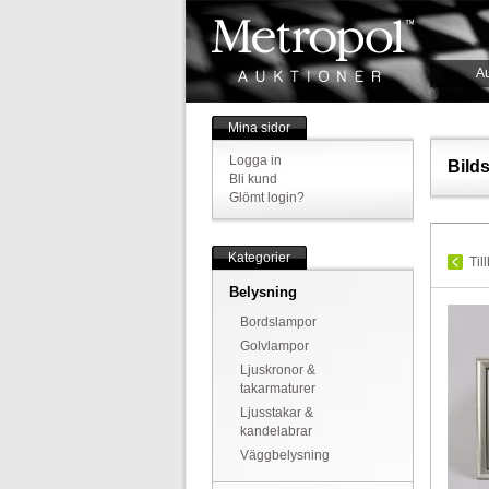
Au
Mina sidor
Logga in
Bild
Bli kund
Glömt login?
Kategorier
Til
Belysning
Bordslampor
Golvlampor
Ljuskronor &
takarmaturer
Ljusstakar &
kandelabrar
Väggbelysning