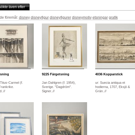
ökte även efter
de föremål:
disney
disneyfigur
disneyfigurer
disneymotiv
etsningar
grafik
sning
9225
Färgetsning
4036
Kopparstick
Titus-Carmel (f.
Jan Dahlgren (f. 1954),
ur: Suecia antiqua et
Frankrike.
Sverige. "Dagdröm".
hodierna, 1707, Eksjö &
..//
Signer..//
Grän..//