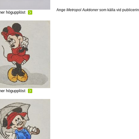
Ange
Metropol Auktioner
som källa vid publiceri
ner högupplöst
ner högupplöst