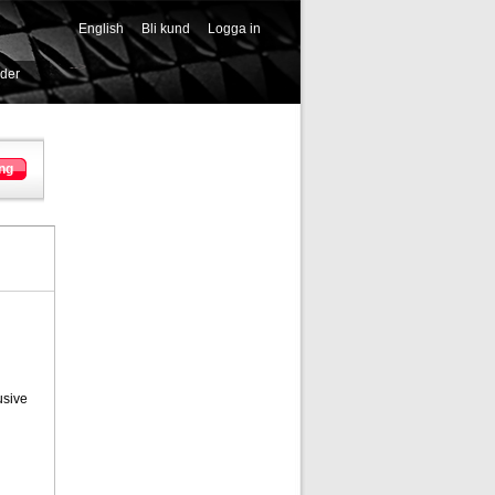
English
Bli kund
Logga in
-->
ider
ng
usive