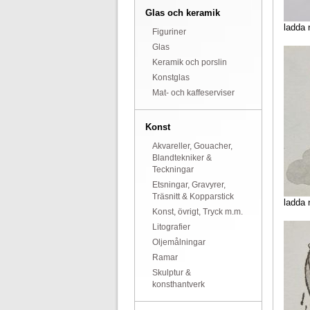
Glas och keramik
ladda 
Figuriner
Glas
Keramik och porslin
Konstglas
Mat- och kaffeserviser
Konst
Akvareller, Gouacher,
Blandtekniker &
Teckningar
Etsningar, Gravyrer,
Träsnitt & Kopparstick
ladda 
Konst, övrigt, Tryck m.m.
Litografier
Oljemålningar
Ramar
Skulptur &
konsthantverk