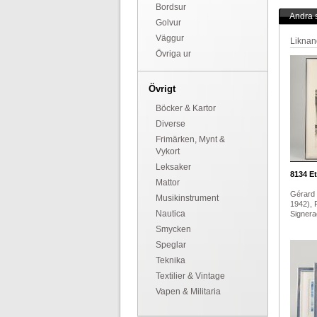
Bordsur
Andra s
Golvur
Väggur
Liknan
Övriga ur
Övrigt
Böcker & Kartor
Diverse
Frimärken, Mynt &
Vykort
Leksaker
8134
Et
Mattor
Gérard 
Musikinstrument
1942), 
Nautica
Signerad
Smycken
Speglar
Teknika
Textilier & Vintage
Vapen & Militaria