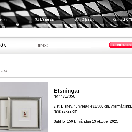
ktioner
Så köper du
Så säljer du
Kontakt & T
sök
Utför sökni
lbaka
Etsningar
ref nr 717356
2 st, Disney, numrerad 432/500 cm, yttermått inkl
ram: 22x22 cm
Såld för 150 kr
måndag 13 oktober 2025